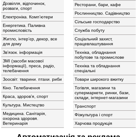
Дозвiлля, вiдпочинок,
Ресторани, бари, кафе
розваги, спорт
Рослинництво. Садiвництво
Електронiка. Комп’ютери
Сiльське господарство
Енергетика. Паливна
промисловiсть
Служба побуту
Житло, інтер’єр, декор, все
Соцiальний захист,
для дому
працевлаштування
Зв’язок. iнформацiя
Технiка, обладнання
побутове та промислове
ЗМІ (засоби масової
інформації), преса, радіо,
Технiка та обладнання
телебачення
спецiальнi
Зоосвіт: тварини. птахи. риби
Товари широкого вжитку
Кiно. Телебачення
Тогiвля, магазини та
супермаркети, ринки, бази,
Краса, здоров’я, спорт
склади, інтернет-магазини
Культура. Мистецтво
Транспорт
Медицина. Санiтарiя,
Фізкультура і спорт
охорона здоровя.
Ветеринарія
Харчова продукція