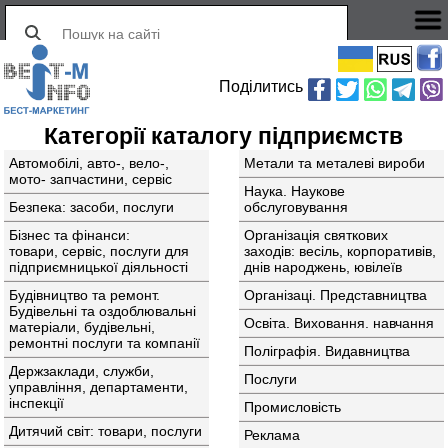
Поділитись
Категорії каталогу підприємств
Автомобілі, авто-, вело-,
Метали та металевi вироби
мото- запчастини, сервіс
Наука. Наукове
Безпека: засоби, послуги
обслуговування
Бiзнес та фiнанси:
Організація святкових
товари, сервіс, послуги для
заходів: весіль, корпоративів,
підприємницької діяльності
днів народжень, ювілеїв
Будiвництво та ремонт.
Органiзацi. Представництва
Будiвельнi та оздоблювальнi
Освiта. Виховання. навчання
матерiали, будівельні,
ремонтні послуги та компанії
Полiграфiя. Видавництва
Держзаклади, служби,
Послуги
управління, департаменти,
інспекції
Промисловість
Дитячий світ: товари, послуги
Реклама