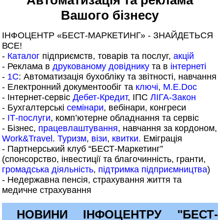
Автоматизація та реклама
Вашого бізнесу
ІНФОЦЕНТР «БЕСТ-МАРКЕТИНГ» - ЗНАЙДЕТЬСЯ
ВСЕ!
-
Каталог
підприємств, товарів та послуг,
акцій
- Реклама в
друкованому довіднику
та в
інтернеті
-
1С
: Автоматизація бухобліку та звітності, навчання
- Електронний документообіг та
ключі
,
M.E.Doc
- Інтернет-сервіс
Дебет-Кредит
, ІПС
ЛІГА-Закон
- Бухгалтерські
семінари
, вебінари, конгреси
-
ІТ-послуги
, комп’ютерне обладнання та сервіс
- Бізнес,
працевлаштування
, навчання за кордоном,
Work&Travel
.
Туризм
,
візи
,
квитки.
Еміграція
- Партнерський клуб “БЕСТ-Маркетинг”
(спонсорство, інвестиції та благочинність, гранти,
громадська діяльність
,
підтримка підприємництва
)
- Недержавна пенсія, страхування життя та
медичне страхування
НОВИНИ ІНФОЦЕНТРУ "БЕСТ-