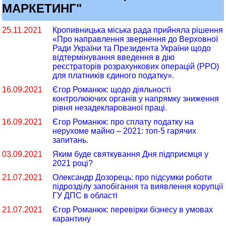
МАРКЕТИНГ"
25.11.2021
Кропивницька міська рада прийняла рішення
«Про направлення звернення до Верховної
Ради України та Президента України щодо
відтермінування введення в дію
реєстраторів розрахункових операцій (РРО)
для платників єдиного податку».
16.09.2021
Єгор Романюк: щодо діяльності
контролюючих органів у напрямку зниження
рівня незадекларованої праці.
16.09.2021
Єгор Романюк: про сплату податку на
нерухоме майно – 2021: топ-5 гарячих
запитань.
03.09.2021
Яким буде святкування Дня підприємця у
2021 році?
21.07.2021
Олександр Дозорець: про підсумки роботи
підрозділу запобігання та виявлення корупції
ГУ ДПС в області
21.07.2021
Єгор Романюк: перевірки бізнесу в умовах
карантину