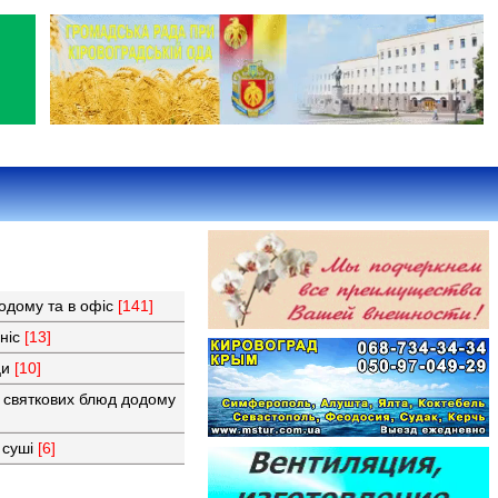
додому та в офіс
[141]
иніс
[13]
ци
[10]
 святкових блюд додому
 суші
[6]