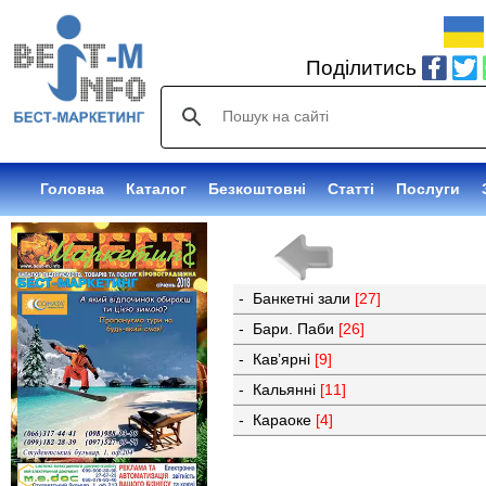
Поділитись
Головна
Каталог
Безкоштовні
Статті
Послуги
- Банкетні зали
[27]
- Бари. Паби
[26]
- Кав’ярні
[9]
- Кальянні
[11]
- Караоке
[4]