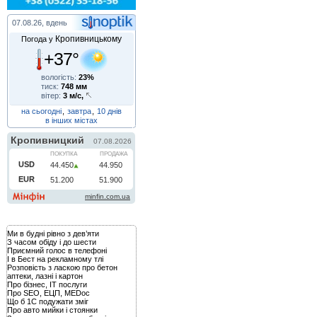
07.08.26, вдень
Кропивницькому
Погода у
+37°
вологість:
23%
тиск:
748 мм
вітер:
3 м/с,
на сьогодні
,
завтра
,
10 днів
в інших містах
Ми в будні рівно з дев’яти
З часом обіду і до шести
Приємний голос в телефоні
І в Бест на рекламному тлі
Розповість з ласкою про бетон
аптеки, лазні і картон
Про бізнес, IT послуги
Про SEO, ЕЦП, MEDoc
Що б 1С подужати зміг
Про авто мийки і стоянки