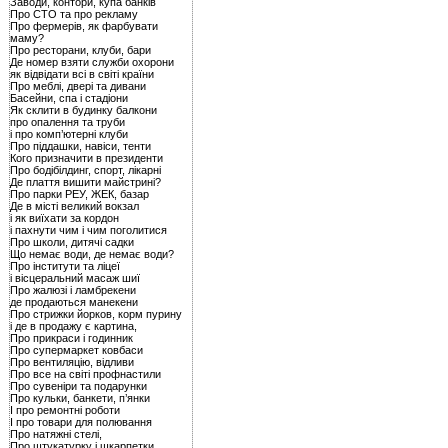
Заводи, контори, купа банків
Про СТО та про рекламу
Про фермерів, як фарбувати
маму?
Про ресторани, клуби, бари
Де номер взяти служби охорони
як відвідати всі в світі країни
Про меблі, двері та дивани
Басейни, спа і стадіони
Як склити в будинку балкони
про опалення та труби
і про комп’ютерні клуби
Про піддашки, навіси, тенти
Кого призначити в президенти
Про бодібілдинг, спорт, лікарні
Де плаття вишити майстрині?
Про парки РЕУ, ЖЕК, базар
Де в місті великий вокзал
і як виїхати за кордон
і пахнути чим і чим поголитися
Про школи, дитячі садки
Що немає води, де немає води?
Про інститути та ліцеї
і вісцеральний масаж шиї
Про жалюзі і ламбрекени
де продаються манекени
Про стрижки йорков, корм пурину
і де в продажу є картина,
Про прикраси і годинник
Про супермаркет ковбаси
Про вентиляцію, відливи
Про все на світі профнастили
Про сувеніри та подарунки
Про кульки, банкети, п’янки
І про ремонтні роботи
І про товари для полювання
Про натяжні стелі,
Про штукатурку і шкарпетки