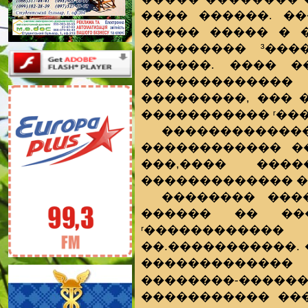
���� ������. �
����� ����� � �
��������� ³���
������. ���� �
������������
���������, ��� 
����������� ʳ��
�����������
������������ �
���,���� ���
������������� �
�������� ���
������ �� ���
ʳ����������
��.�����������.
�������������
��������-�����
����������� ���