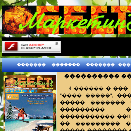
�������
�������
����������
���
���������� ��
4 ������ � ��
"���� �����", �
����� ������� 
��������� - �
����������� ��
�� ��������� �
����� �������� 