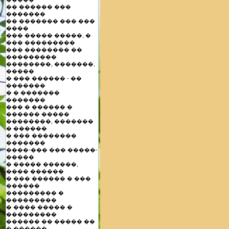
�� ������ ���
�������
�� ������� ��� ���
����
��� ����� �����, �
��� ���������
��� �������� ��
���������
��������, �������,
�����
� ��� ������ - ��
�������
� � �������
�������
��� � ������ �
������ �����
��������, �������
� ������
� ��� ��������
�������
����-��� ��� �����-
�����
� ����� ������,
���� ������
� ��� ������ � ���
������
��������� �
���������
� ���� ����� �
���������
������ �� ����� ��
� ������