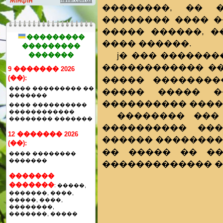
��������, �� 
�������� ���� �
����� ������, 
���������
���� ������.
���������
ϳ� ��� �������
�������
������������ ��
9 ������� 2026
(��):
����� ��������
���� ��������� ��
����� ����� �
�������
���������� �����
���� ����������
������������
�������� ���
�������� �������
���������� ���
12 ������� 2026
������ ���������
(��):
�� ����� �� ��
���� ��������
�������
������������� �
�������
�������
: �����,
�������, ����,
�����, ����,
��������,
�������, �����