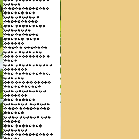
�����
� ������������
������ ���
��� ������ �
����������
��� ���������
��������
��� �������
������, ����
������
� ��� � �������
���� �������,
��� ��������� �
����
��� �����������
�������
��� ����������,
������
��� ��� �� �����
�����������
��� �������� �
�������
��� ������,
�������, ������
� ��� ���������
������
� ��� ������ ���
�����
��� ��������
�������,
��� ���������� �
�����