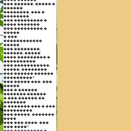
��� ������, ����� �
������
��������, ��� �
��������
��� ��������� �
���� �������
��� ��������� �
�����
� ���
������������
�����
��� ��������,
������, �����
���� ��������� �
����������
��� �����������,
�����, ��������
��� ������ ������
���������?
��� ����� ���, ���,
�����
��� � ������
������� ������
� ��� ������ ��
�������
� ������� ��� � ���
���������
��� �����, �������
����
��� ��� ����, ���
��� ����?
��� ��������� �