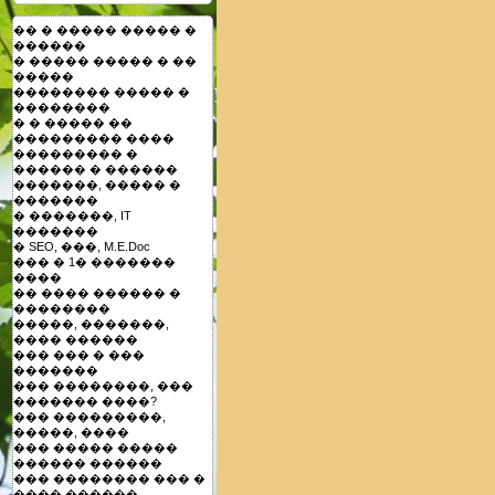
�� � ����� ����� �
������
� ����� ����� � ��
�����
�������� ����� �
��������
� � ����� ��
��������� ����
��������� �
������ � ������
�������, ����� �
�������
� �������, IT
�������
� SEO, ���, M.E.Doc
��� � 1� �������
����
�� ���� ������ �
��������
�����, �������,
���� ������
��� ��� � ���
�������
��� ��������, ���
������� ����?
��� ���������,
�����, ����
��� ����� �����
������ ������
��� �������� ��� �
���� ������