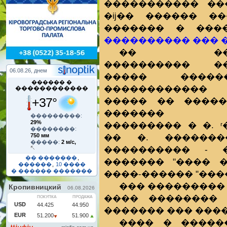
����������� ��
�ĳ�� ������ ��
�������
���������� ��� 
�� ����
���������� ��
06.08.26, днем
����� ����
������ �
������������
������������
+37°
����� �� �����
������� �
���������:
29%
��������� � �. 
��������:
�� �. ������
750 мм
�����:
2 м/с,
���������� - 
�� �������
,
������� "���� �
������
,
10 ����
� ������ �������
����-������ "����
��� ���������
���� �������� 
������� ��� ����
���� � �����