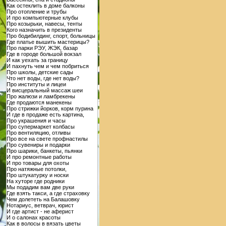
Как остеклить в доме балконы
Про отопление и трубы
И про компьютерные клубы
Про козырьки, навесы, тенты
Кого назначить в президенты
Про бодибилдинг, спорт, больницы
Где платье вышить мастерицы?
Про парки РЭУ, ЖЭК, базар
Где в городе большой вокзал
И как уехать за границу
И пахнуть чем и чем побриться
Про школы, детские сады
Что нет воды, где нет воды?
Про институты и лицеи
И висцеральный массаж шеи
Про жалюзи и ламбрекены
Где продаются манекены
Про стрижки йорков, корм пурина
И где в продаже есть картина,
Про украшения и часы
Про супермаркет колбасы
Про вентиляцию, отливы
Про все на свете профнастилы
Про сувениры и подарки
Про шарики, банкеты, пьянки
И про ремонтные работы
И про товары для охоты
Про натяжные потолки,
Про штукатурку и носки
На хуторе где родники
Мы подадим вам две руки
Где взять такси, а где страховку
Чем долететь на Балашовку
Нотариус, ветврач, юрист
И где артист - не аферист
И о салонах красоты
Как в волосы в вязать цветы