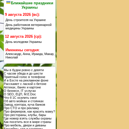
Ближайшие праздники
Украины
9 августа 2026 (вс):
День строителя на Украине
День работников ветеринарной
медицины Украины
12 августа 2026 (ср):
День молодежи Украины
Именины сегодня
:
Александр, Анна, Ираида, Макар,
Николай
Мы в будни ровно с девяти
С часом обеда и до шести
Приятный голос в телефоне
И в Бэсте на рекламном фоне
Расскажет с лаской о бетоне
Аптеках, банях и картоне
О бизнесе, IT услугах
О SEO, ЕЦП, M.E.Doc
Что б 1С осилить смог
Об авто мойках и стоянках
Завод, контора, куча банков
Про СТО и про рекламу
Про фермеров, как красить маму?
Про рестораны, клубы, бары
Где номер взять службы охраны
Как посетить все в мире страны
Про мебель, двери и диваны
Бассейны, спа и стадионы