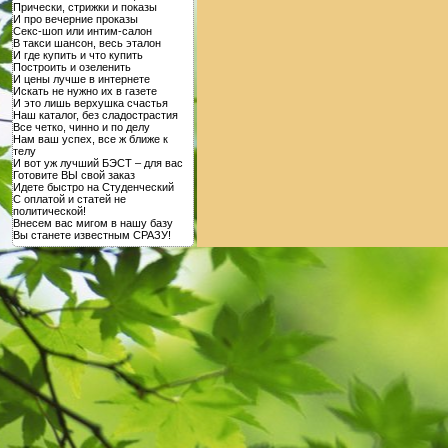
Прически, стрижки и показы
И про вечерние проказы
Секс-шоп или интим-салон
В такси шансон, весь эталон
И где купить и что купить
Построить и озеленить
И цены лучше в интернете
Искать не нужно их в газете
И это лишь верхушка счастья
Наш каталог, без сладострастия
Все четко, чинно и по делу
Нам ваш успех, все ж ближе к
телу
И вот уж лучший БЭСТ – для вас
Готовите ВЫ свой заказ
Идете быстро на Студенческий
С оплатой и статей не
политической!
Внесем вас мигом в нашу базу
Вы станете известным СРАЗУ!