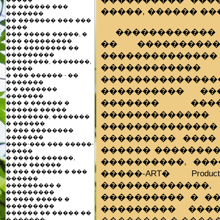
�� ������ ���
�����, ������ ��
�������
�� ������� ��� ���
����
������������
��� ����� �����, �
��� ���������
�� ���������
��� �������� ��
�����������
���������
��������, �������,
�����������
�����
� ��� ������ - ��
���������������
�������
���������� ��
� � �������
�������
������� ����
��� � ������ �
������ �����
����������
��������, �������
� ������
������������
� ��� ��������
��������� ���� 
�������
����-��� ��� �����-
������ ��������
�����
� ����� ������,
����������, ���
���� ������
�����-ART� Pro
� ��� ������ � ���
������
�������������
��������� �
���������
���������� � ��
� ���� ����� �
���������
��������� ���
������ �� ����� ��
� ������