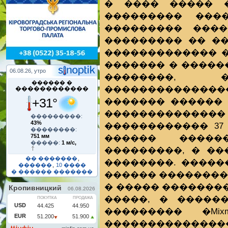
� ���� ����� 
��������� ���
��������� ����
��������� �� �
������������� �
������� � �����
06.08.26, утро
��������, 
������ �
���������������
������������
+31°
������� ������ 
�������������
���������:
43%
������������ 37
��������:
������ �����
751 мм
�����:
1 м/с,
���������, � �
�� �������
,
��������. �����
������
,
10 ����
� ������ �������
������ ��������
� ����� ��������
�����, � �����
��������� �Mix
���������������