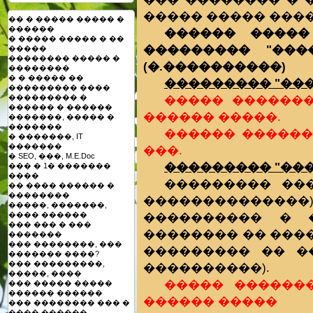
����� ����� ����
�� � ����� ����� �
������
������ �����
� ����� ����� � ��
��������� "���
�����
�������� ����� �
(�.����������)
��������
� � ����� ��
��������� "���
��������� ����
����� ��������
��������� �
������ � ������
������ �����.
�������, ����� �
�������
������ ��������
� �������, IT
�������
���.
� SEO, ���, M.E.Doc
��������� "���
��� � 1� �������
����
��������� ���
�� ���� ������ �
��������
�������������
�����, �������,
���������� � ��
���� ������
��� ��� � ���
�������� �� �����
�������
��� ��������, ���
��������� �� ��
������� ����?
��� ���������,
����������).
�����, ����
����� �������
��� ����� �����
������ ������
������ �����
��� �������� ��� �
���� ������