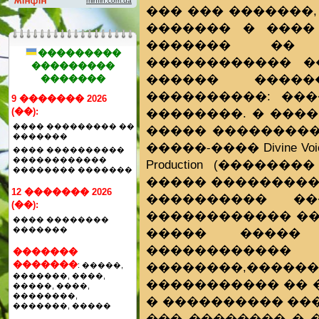
��� ��� �������,
������� � ����
������� �� �
���������
������������ �
���������
������ ������
�������
����������: ���
9 ������� 2026
��������. � ���
(��):
���� ��������� ��
����� ���������
�������
�����-���� Divine 
���� ����������
������������
Production (����
�������� �������
����� ���������
12 ������� 2026
���������� �
(��):
������������ ��
���� ��������
�������
����� ����� 
�����������
�������
�������
��������,����
: �����,
�������, ����,
����������� �� 
�����, ����,
��������,
� ���������� ���
�������, �����
��� �������� � �