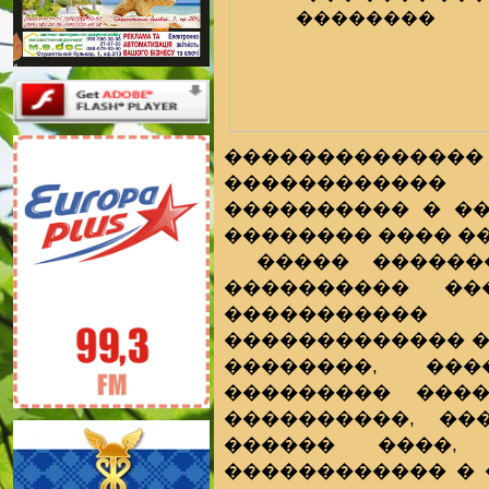
�����������
������������
���������� � �
�������� ���� �
����� ������
���������� ��
�����������
������������� ��
��������, ���
��������� ����
����������, ��
������ ����,
������������ � 