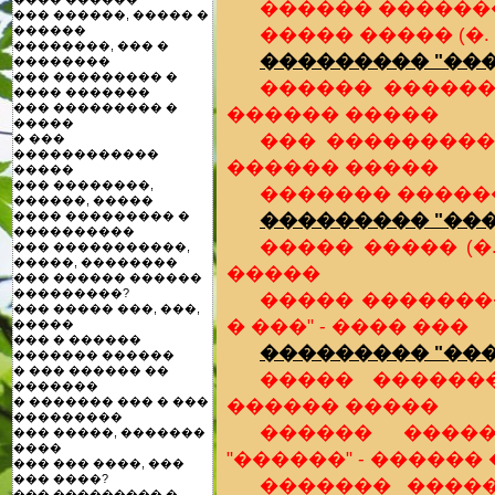
������ �������
��� ������, ����� �
����� ����� (�.
������
��������, ��� �
��������� "���
��������
��� ��������� �
������ �������
���� �������
��� ��������� �
������ �����
�����
��� ����������
� ���
������������
������ �����
�����
��� ��������,
������� �������
������, �����
��������� "���
���� ��������� �
����������
����� ����� (�
��� �����������,
�����, ��������
�����
��� ������ ������
���������?
����� �������
��� ����� ���, ���,
� ���" - ���� ���
�����
��� � ������
��������� "���
������� ������
� ��� ������ ��
����� �������
�������
������ �����
� ������� ��� � ���
���������
������ �����
��� �����, �������
����
"������" - ������
��� ��� ����, ���
��� ����?
������� �����
��� ��������� �