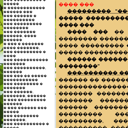
���� ���
�����
� ������������
��������� "��
������ ���
��� ������ �
����� ����������
����������
���� ���
��� ���������
��������
���� ���
�� 
��� �������
������, ����
�������� �����
������
� ��� � �������
���� ��������� 
���� �������,
����� ��������
��� ��������� �
����
������ ������
��� �����������
�������
��������"
��� ����������,
���-������� ��
������
��� ��� �� �����
������ �� �����
�����������
��� �������� �
�������������
�������
��� ������,
������� �������
�������, ������
������� �����
� ��� ���������
������
������ �������
� ��� ������ ���
�����
��������� ��
��� ��������
���������, ��
�������,
��� ���������� �
���������� ���
�����