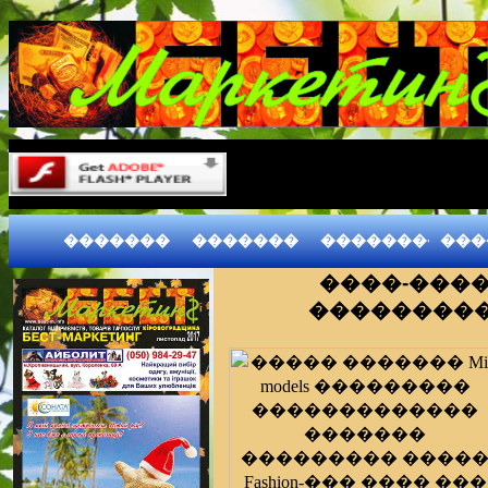
�������
�������
����������
���
����-���
����������