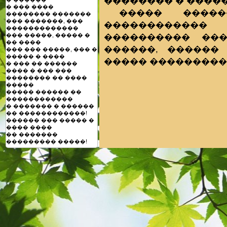
�������� � ����
� ��� ����
����� ����
�������� �������
��� �������, ���
������������ �
�������������
���������� ��
��� �����, ����� �
�� ����
������, ������
��� ��� �����, ��� �
����� � ����
����� ���������
� ��� �� ������
���� � ��� ���
�������� �� ����
�����
����� ������ ��
������������
� ������� � ������
�� ������������!
������ ��� ����� �
���� ����
�� �������
��������� �����!