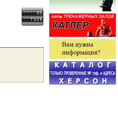
35
7328