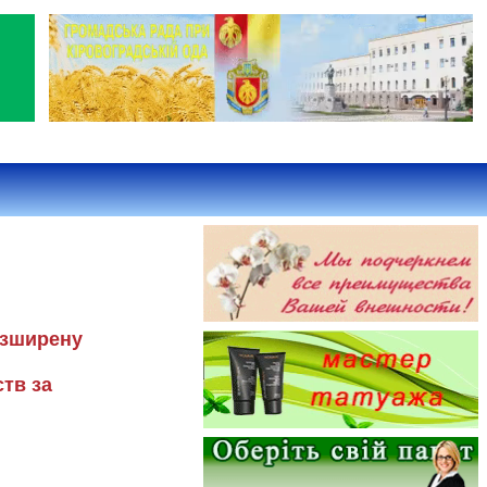
озширену
тв за