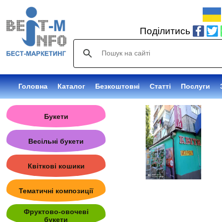
Поділитись
Головна
Каталог
Безкоштовні
Статті
Послуги
Букети
Весільні букети
Квіткові кошики
Тематичні композиції
Фруктово-овочеві
букети