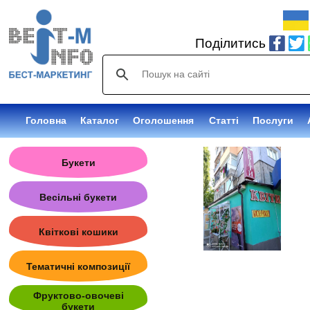
Поділитись
Головна
Каталог
Безкоштовні
Статті
Послуги
Букети
Весільні букети
Квіткові кошики
Тематичні композиції
Фруктово-овочеві
букети