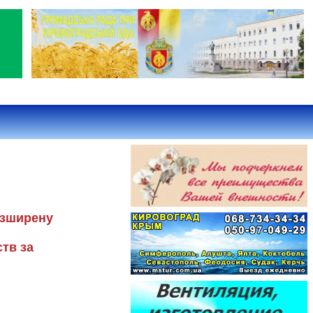
озширену
тв за