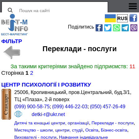
Поділитись
ФІЛЬТР
Переклади - послуги
За такими критеріями знайдено підприємств:
11
Сторінка
1
2
ЦЕНТР ПСИХОЛОГІЇ І РОЗВИТКУ
25006, Кропивницький, пров.Центральний, буд.3/1,
ТЦ «Плаза», 2-й поверх
(099) 900-58-75
;
(099) 446-22-03
;
(050) 457-26-49
detki-r@ukr.net
,
,
Дитячі та юнацькі центри, організації
Переклади - послуги
,
,
,
Мистецтво - школи, центри, студії
Освіта
Бізнес-освіта
,
Вихователі - послуги
Навчання індивідуальне