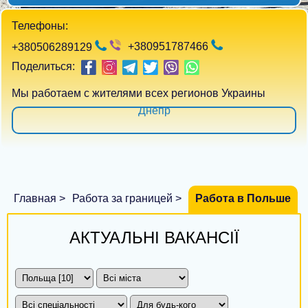
Телефоны:
+380951787466
+380506289129
Киев
Поделиться:
Харьков
Мы работаем с жителями всех регионов Украины
Днепр
Одесса
Запорожье
Львов
Главная >
Работа за границей >
Работа в Польше
Кривой Рог
АКТУАЛЬНІ ВАКАНСІЇ
Николаев
Винница
Херсон