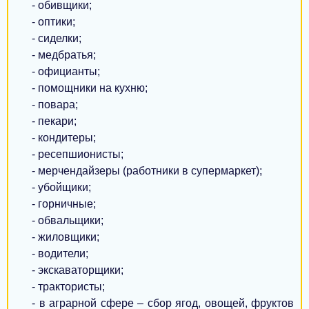
- обивщики;
Вараш
- оптики;
Владимир-Волынский
- сиделки;
- медбратья;
Каховка
- официанты;
- помощники на кухню;
Южноукраинск
- повара;
Борислав
- пекари;
- кондитеры;
Жмеринка
- ресепшионисты;
- мерчендайзеры (работники в супермаркет);
Чугуев
- убойщики;
Самбор
- горничные;
- обвальщики;
Токмак
- жиловщики;
- водители;
Боярка
- экскаваторщики;
Глухов
- трактористы;
- в аграрной сфере – сбор ягод, овощей, фруктов