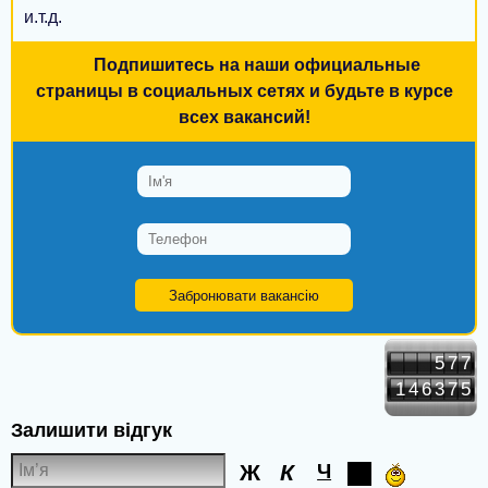
Староконстантинов
и.т.д.
Вишнёвое
Подпишитесь на наши официальные
страницы в социальных сетях и будьте в курсе
Нетешин
всех вакансий!
Славута
Могилёв-Подольский
Обухов
Первомайский
Купянск
Балаклея
577
146375
Синельниково
Залишити відгук
Переяслав
Ж
К
Ч
Трускавец