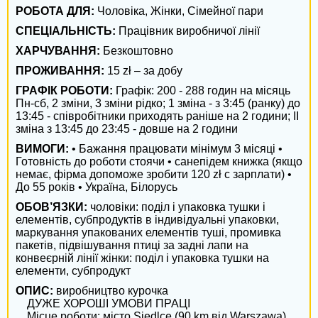
Тернополь
РОБОТА ДЛЯ:
Чоловіка, Жінки, Сімейної пари
СПЕЦІАЛЬНІСТЬ:
Працівник виробничої лінії
Ивано-Франковск
ХАРЧУВАННЯ:
Безкоштовно
Луцк
ПРОЖИВАННЯ:
15 zł – за добу
ГРАФІК РОБОТИ:
Графік: 200 - 288 годин на місяць
Белая Церковь
Пн-сб, 2 зміни, 3 зміни рідко; 1 зміна - з 3:45 (ранку) до
13:45 - співробітники приходять раніше на 2 години; II
Мелитополь
зміна з 13:45 до 23:45 - довше на 2 години
ВИМОГИ:
• Бажання працювати мінімум 3 місяці •
Никополь
Готовність до роботи стоячи • санепідем книжка (якщо
немає, фірма допоможе зробити 120 zł c зарплати) •
Бердянск
До 55 років • Україна, Білорусь
ОБОВ’ЯЗКИ:
чоловіки: поділ і упаковка тушки і
Павлоград
елементів, субпродуктів в індивідуальні упаковки,
маркування упакованих елементів туші, промивка
Ужгород
пакетів, підвішування птиці за задні лапи на
конвеєрній лінії жінки: поділ і упаковка тушки на
Каменец-Подольский
елементи, субпродукт
ОПИС:
 виробництво курочка

Хрустальный
 ДУЖЕ ХОРОШІ УМОВИ ПРАЦІ

 Місце роботи: місто Siedlce (90 km від Warszawa)
