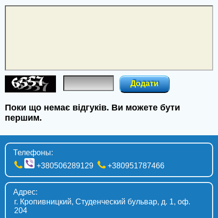
Костополь
Знаменка
Терновка
Першотравенск
Додати
Хуст
Поки що немає відгуків. Ви можете бути
Чортков
першим.
Лебедин
Телефоны:
Золотоноша
+380506289129
+380951787466
Буча
Адрес:
Новый Роздол
г. Кропивницкий, Студенческий бульвар, д. 1, оф.
204
Сарны