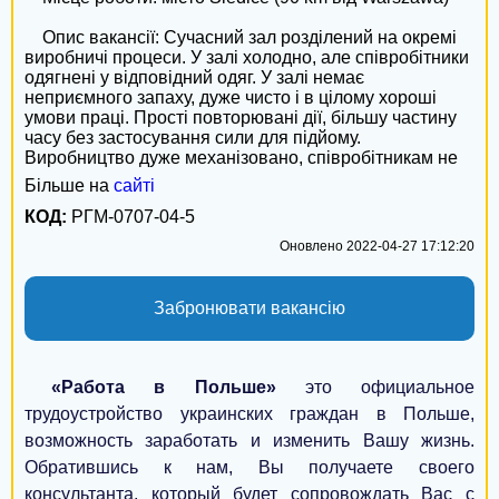
Александрия
 Опис вакансії: Сучасний зал розділений на окремі 
Конотоп
виробничі процеси. У залі холодно, але співробітники 
одягнені у відповідний одяг. У залі немає 
Умань
неприємного запаху, дуже чисто і в цілому хороші 
умови праці. Прості повторювані дії, більшу частину 
часу без застосування сили для підйому. 
Бердичев
Виробництво дуже механізовано, співробітникам не 
потрібно залишати свої робочі місця.

Більше на
сайті
Шостка
КОД:
РГМ-0707-04-5
 Робота відбувається в групах за столами, де 
Бровары
виконуються прості дії: чистка (вирізання залишків 
Оновлено 2022-04-27 17:12:20
перетинок і кісток - робота ножем або ножицями, 
Измаил
невеликі частини грудей, крил), сортування, 
упакування в контейнери, маркування і т. Д. Робочі 
Забронювати вакансію
процеси в основному на рухомій стрічці, що 
Мукачево
рухаються на гаках менш або більш інтенсивно. 
Більш досвідчені люди вибирають більш швидкі 
Дрогобыч
процеси. Є і відрядні посади. Співробітники будуть 
«Работа в Польше»
это официальное
працювати над різними процесами в залежності від 
Нежин
трудоустройство украинских граждан в Польше,
потреби.

возможность заработать и изменить Вашу жизнь.
Новомосковск
 В місяць від 3200 до 4600 злотих netto

Обратившись к нам, Вы получаете своего
 БЕЗКОШТОВНИЙ ОБІД НА РОБОТІ.

консультанта, который будет сопровождать Вас с
Червоноград
 БЕЗ ЗАПАХІВ !!!
