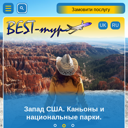
Замовити послугу
UK
RU
Запад США. Каньоны и
национальные парки.