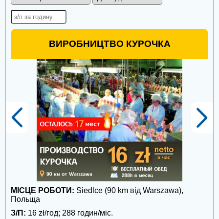
Полтава
Чернигов
ВИРОБНИЦТВО КУРОЧКА
Черкассы
Сумы
Хмельницкий
Житомир
Каменское
Кропивницкий
Ровно
Черновцы
МІСЦЕ РОБОТИ:
Siedlce (90 km від Warszawa),
Польща
Кременчуг
З/П:
16 zł/год; 288 годин/міс.