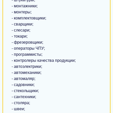
 • Готовність до роботи стоячи

 • санепідем книжка (якщо немає, фірма допоможе 
Ахтырка
- монтажники;
зробити 120 zł з зарплати)

- монтеры;
 • До 55 років

Светловодск
- комплектовщики;
 • Україна, Білорусь
- сварщики;
Марганец
- слесари;
Шепетовка
- токари;
- фрезеровщики;
Покров
- операторы ЧПУ;
- программисты;
Миргород
- контролеры качества продукции;
Вознесенск
- автоэлектрики;
- автомеханики;
Подольск
- автомаляр;
- садовники;
Ирпень
- стекольщики;
Васильков
- сантехники;
- столяра;
Дубно
- швеи;