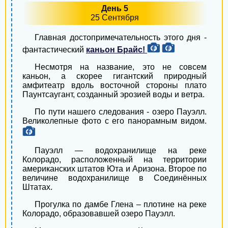
День 5
Знаменка
25 Сентября
Терновка
Главная достопримечательность этого дня -
фантастический
каньон Брайс!
Першотравенск
Несмотря на название, это не совсем
Хуст
каньон, а скорее гигантский природный
амфитеатр вдоль восточной стороны плато
Чортков
Паунтсаугант, созданный эрозией воды и ветра.
По пути нашего следования - озеро Пауэлл.
Лебедин
Великолепные фото с его панорамным видом.
Золотоноша
Пауэлл — водохранилище на реке
Буча
Колорадо, расположенный на территории
американских штатов Юта и Аризона. Второе по
Новый Роздол
величине водохранилище в Соединённых
Штатах.
Сарны
Прогулка по дамбе Глена – плотине на реке
Колорадо, образовавшей озеро Пауэлл.
Малин