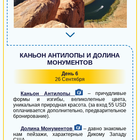
Славутич
Люботин
Алёшки
Южное
Вольногорск
КАНЬОН АНТИЛОПЫ И ДОЛИНА
МОНУМЕНТОВ
Яготин
День 6
Золочев
26 Сентября
Тростянец
Каньон Антилопы
– причудливые
формы и изгибы, великолепные цвета,
Броды
уникальная природная красота. (за вход 55 USD
оплачивается дополнительно, предварительное
Полонное
бронирование).
Вышгород
Долина Монументов
– давно знакомые
нам пейзажи, характерные Дикому Западу
Гадяч
США.