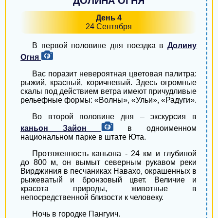
ДОЛИНА ОГНЯ
День 4
Каховка
24 Сентября
Южноукраинск
В первой половине дня поездка в
Долину
Борислав
Огня
Вас поразит невероятная цветовая палитра:
Жмеринка
рыжий, красный, коричневый. Здесь огромные
скалы под действием ветра имеют причудливые
Чугуев
рельефные формы: «Волны», «Ульи», «Радуги».
Самбор
Во второй половине дня – экскурсия в
каньон Зайон
в одноименном
Токмак
национальном парке в штате Юта.
Протяженность каньона - 24 км и глубиной
Боярка
до 800 м, он вымыт северным рукавом реки
Вирджиния в песчаниках Навахо, окрашенных в
Глухов
рыжеватый и бронзовый цвет. Величие и
красота природы, животные в
Староконстантинов
непосредственной близости к человеку.
Вишнёвое
Ночь в городке Пангуич.