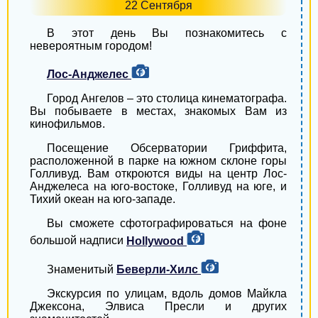
22 Сентября
Умань
В этот день Вы познакомитесь с
невероятным городом!
Бердичев
Лос-Анджелес
Шостка
Город Ангелов – это столица кинематографа.
Бровары
Вы побываете в местах, знакомых Вам из
кинофильмов.
Измаил
Посещение Обсерватории Гриффита,
расположенной в парке на южном склоне горы
Мукачево
Голливуд. Вам откроются виды на центр Лос-
Анджелеса на юго-востоке, Голливуд на юге, и
Дрогобыч
Тихий океан на юго-западе.
Нежин
Вы сможете сфотографироваться на фоне
большой надписи
Hollywood
Новомосковск
Знаменитый
Беверли-Хилс
Червоноград
Экскурсия по улицам, вдоль домов Майкла
Первомайск
Джексона, Элвиса Пресли и других