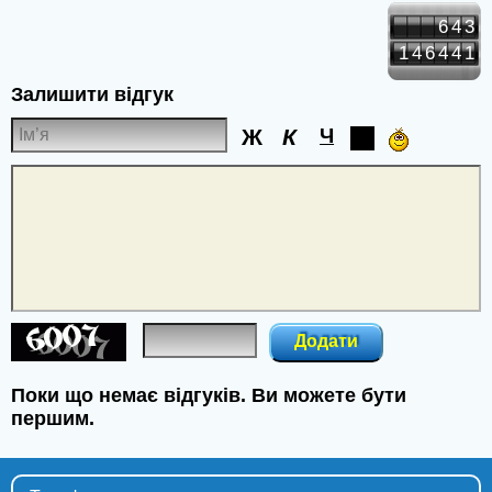
643
146441
Залишити відгук
Ж
К
Ч
Додати
Поки що немає відгуків. Ви можете бути
першим.