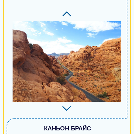
Нетешин
Славута
Могилёв-Подольский
Обухов
Первомайский
Купянск
Балаклея
Синельниково
Переяслав
Трускавец
КАНЬОН БРАЙС
Костополь