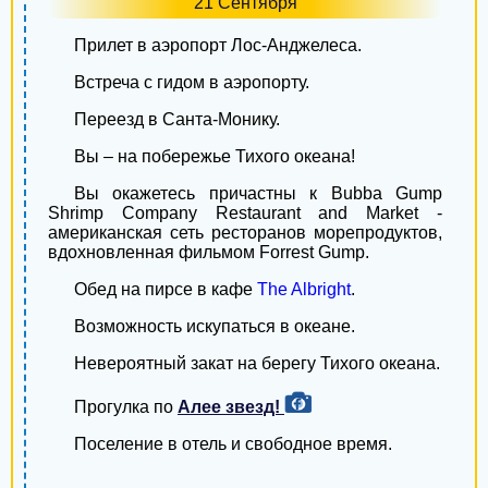
21 Сентября
Чернигов
Прилет в аэропорт Лос-Анджелеса.
Черкассы
Встреча с гидом в аэропорту.
Сумы
Переезд в Санта-Монику.
Хмельницкий
Вы – на побережье Тихого океана!
Житомир
Вы окажетесь причастны к Bubba Gump
Shrimp Company Restaurant and Market -
Каменское
американская сеть ресторанов морепродуктов,
вдохновленная фильмом Forrest Gump.
Кропивницкий
Обед на пирсе в кафе
The Albright
.
Ровно
Возможность искупаться в океане.
Черновцы
Невероятный закат на берегу Тихого океана.
Кременчуг
Прогулка по
Алее звезд!
Тернополь
Поселение в отель и свободное время.
Ивано-Франковск