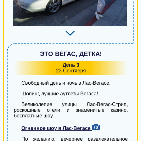
Черноморск
Борисполь
Нововолынск
Жёлтые Воды
ЭТО ВЕГАС, ДЕТКА!
Лубны
День 3
Новая Каховка
23 Сентября
Фастов
Свободный день и ночь в Лас-Вегасе.
Белгород-Днестровский
Шопинг, лучшие аутлеты Вегаса!
Великолепие улицы Лас-Вегас-Стрип,
Горишние Плавни
роскошные отели и знаменитые казино,
бесплатные шоу.
Ромны
Огненное шоу в Лас-Вегасе
Ахтырка
По желанию, вечернее развлекательное