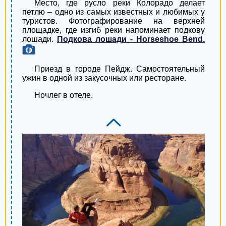
Место, где русло реки Колорадо делает
Хмельник
петлю – одно из самых известных и любимых у
туристов. Фотографирование на верхней
Берегово
площадке, где изгиб реки напоминает подкову
лошади.
Подкова лошади - Horseshoe Bend.
Канев
Казатин
Приезд в городе Пейдж. Самостоятельный
ужин в одной из закусочных или ресторане.
Новояворовск
Ночлег в отеле.
Коростышев
Виноградов
Гайсин
Кролевец
Мерефа
Здолбунов