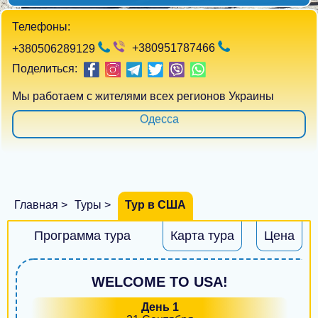
Киев
Телефоны:
Харьков
+380951787466
+380506289129
Днепр
Поделиться:
Одесса
Мы работаем с жителями всех регионов Украины
Запорожье
Львов
Кривой Рог
Главная >
Туры >
Тур в США
Николаев
Программа тура
Карта тура
Цена
Винница
Херсон
WELCOME TO USA!
Полтава
День 1