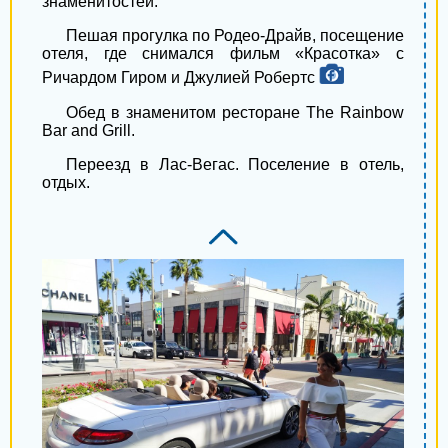
знаменитостей.
Смела
Пешая прогулка по Родео-Драйв, посещение
отеля, где снимался фильм «Красотка» с
Калуш
Ричардом Гиром и Джулией Робертс
Коростень
Обед в знаменитом ресторане The Rainbow
Bar and Grill.
Ковель
Переезд в Лас-Вегас. Поселение в отель,
Прилуки
отдых.
Лозовая
Стрый
Коломыя
Новоград-Волынский
Энергодар
Изюм