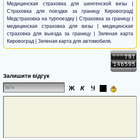
Медицинская страховка для шенгенской визы |
Червоноград
Страховка для поездки за границу Кировоград|
Первомайск
Медстраховка на турпоездку | Страховка за границу |
медицинская страховка для визы | медицинская
Смела
страховка для выезда за границу | Зеленая карта
Кировоград | Зеленая карта для автомобиля.
Калуш
Коростень
797
146595
Ковель
Залишити відгук
Прилуки
Ж
К
Ч
Лозовая
Стрый
Коломыя
Новоград-Волынский