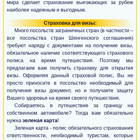
мира сделает страхование выезжающих за рубеж
Тернополь
наиболее надежным и выгодным.
Ивано-Франковск
Страховка для визы:
Много посольств заграничных стран (в частности –
Луцк
все посольства стран Шенгенского соглашения)
требуют наряду с документами на получение визы,
Белая Церковь
обязательное наличие соответствующего страхового
Мелитополь
полиса на время путешествия. Поэтому мы
предлагаем вам получить страховку для открытия
Никополь
визы. Оформляя данный страховой полис, Вы не
просто приносите в посольство необходимый для
Бердянск
получения визы документ, но и получаете защиту
Павлоград
Вашего здоровья на время своего путешествия.
Собираетесь в путешествие за границу на
Ужгород
собственном автомобиле? Тогда вам обязательно
нужна
зеленая карта
!
Каменец-Подольский
Зеленая карта - полис обязательного страхования
Хрустальный
ответственности, необходимый туристам, которые