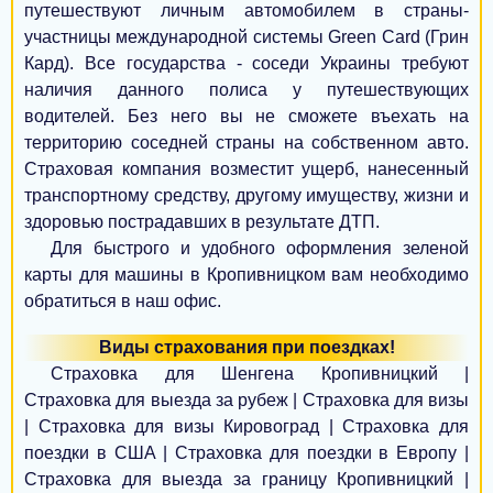
путешествуют личным автомобилем в страны-
Александрия
участницы международной системы Green Card (Грин
Кард). Все государства - соседи Украины требуют
Конотоп
наличия данного полиса у путешествующих
Умань
водителей. Без него вы не сможете въехать на
территорию соседней страны на собственном авто.
Бердичев
Страховая компания возместит ущерб, нанесенный
транспортному средству, другому имуществу, жизни и
Шостка
здоровью пострадавших в результате ДТП.
Бровары
Для быстрого и удобного оформления зеленой
карты для машины в Кропивницком вам необходимо
Измаил
обратиться в наш офис.
Мукачево
Виды страхования при поездках!
Страховка для Шенгена Кропивницкий |
Дрогобыч
Страховка для выезда за рубеж | Страховка для визы
Нежин
| Страховка для визы Кировоград | Страховка для
поездки в США | Страховка для поездки в Европу |
Новомосковск
Страховка для выезда за границу Кропивницкий |