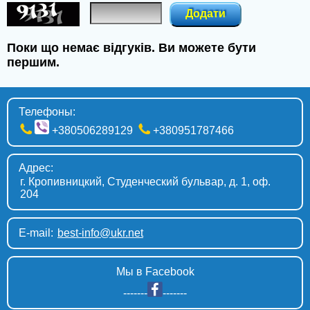
Энергодар
Додати
Изюм
Поки що немає відгуків. Ви можете бути
Черноморск
першим.
Борисполь
Телефоны:
Нововолынск
+380506289129
+380951787466
Жёлтые Воды
Адрес:
Лубны
г. Кропивницкий, Студенческий бульвар, д. 1, оф.
204
Новая Каховка
Фастов
E-mail:
best-info@ukr.net
Белгород-Днестровский
Мы в Facebook
Горишние Плавни
-------
-------
Ромны