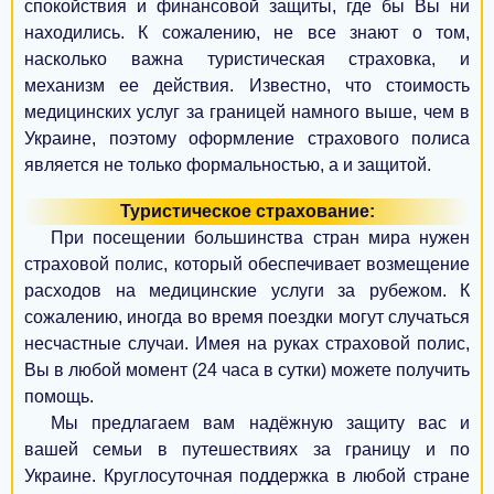
спокойствия и финансовой защиты, где бы Вы ни
находились. К сожалению, не все знают о том,
Полтава
насколько важна туристическая страховка, и
Чернигов
механизм ее действия. Известно, что стоимость
медицинских услуг за границей намного выше, чем в
Черкассы
Украине, поэтому оформление страхового полиса
является не только формальностью, а и защитой.
Сумы
Туристическое страхование:
Хмельницкий
При посещении большинства стран мира нужен
Житомир
страховой полис, который обеспечивает возмещение
расходов на медицинские услуги за рубежом. К
Каменское
сожалению, иногда во время поездки могут случаться
несчастные случаи. Имея на руках страховой полис,
Кропивницкий
Вы в любой момент (24 часа в сутки) можете получить
Ровно
помощь.
Мы предлагаем вам надёжную защиту вас и
Черновцы
вашей семьи в путешествиях за границу и по
Украине. Круглосуточная поддержка в любой стране
Кременчуг