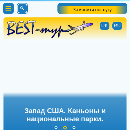
Замовити послугу
UK
RU
Запад США. Каньоны и
национальные парки.