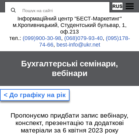
Інформаційний центр "БЕСТ-Маркетинг"
м.Кропивницький, Студентський бульвар, 1,
оф.213
тел.:
(099)900-30-98
,
(068)079-93-40
,
(095)178-
74-66
,
best-info@ukr.net
Бухгалтерські семінари,
вебінари
< До графіку на рік
Пропонуємо придбати запис вебінару,
конспект, презентацію та додаткові
матеріали за 6 квітня 2023 року