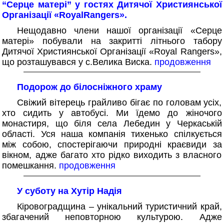
“Серце матері” у гостях Дитячої Християнської
Організації «RoyalRangers».
Нещодавно члени нашої організації «Серце
матері» побували на закритті літнього табору
Дитячої Християнської Організації «Royal Rangers»,
що розташувався у с.Велика Виска.
продовження
Подорож до білосніжного храму
Свіжий вітерець грайливо бігає по головам усіх,
хто сидить у автобусі. Ми їдемо до жіночого
монастиря, що біля села Лебедин у Черкаській
області. Уся наша компанія тихенько спілкується
між собою, спостерігаючи природні краєвиди за
вікном, адже багато хто рідко виходить з власного
помешкання.
продовження
У суботу на Хутір Надія
Кіровоградщина – унікальний туристичний край,
збагачений неповторною культурою. Адже