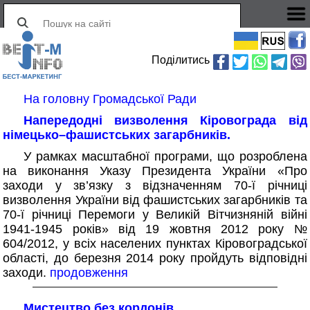
Поділитись
На головну Громадської Ради
Напередодні визволення Кіровограда від
німецько–фашистських загарбників.
У рамках масштабної програми, що розроблена
на виконання Указу Президента України «Про
заходи у зв’язку з відзначенням 70-ї річниці
визволення України від фашистських загарбників та
70-ї річниці Перемоги у Великій Вітчизняній війні
1941-1945 років» від 19 жовтня 2012 року №
604/2012, у всіх населених пунктах Кіровоградської
області, до березня 2014 року пройдуть відповідні
заходи.
продовження
Мистецтво без кордонів