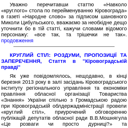
Уважно перечитавши статтю «Навколо
«круглого» стола по перейменуванню Кіровограда»
в газеті «Народне слово» за підписом шановного
Миколи Цибульського, вважаємо за необхідне дещо
уточнити бо в тій статті, кажучи словами відомого
персонажу: «все так, та трішечки не так».
продовження
КРУГЛИЙ СТІЛ: РОЗДУМИ, ПРОПОЗИЦІЇ ТА
ЗАПЕРЕЧЕННЯ, Стаття в "Кіровоградській
правді"
Як уже повідомлялось, нещодавно, в кінці
березня 2013 року в залі засідань Кіровоградського
інституту регіонального управління та економіки
правління обласної організації Товариства
«Знання» України спільно з Громадською радою
при Кіровоградській облдержадміністрації провели
«круглий стіл», приурочений обговоренню
публікацій депутатів обласної ради В.В.Мошнягула
«Це розваги чи просто дурниці?» та