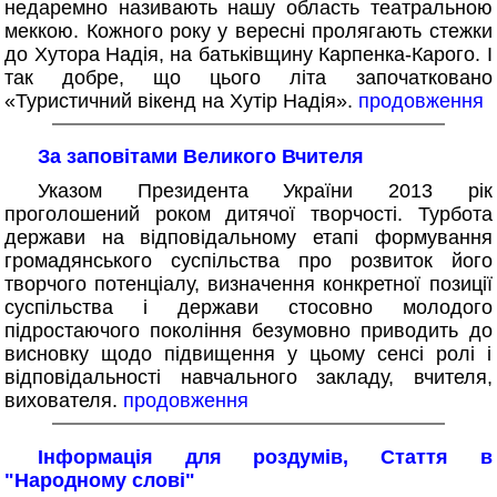
недаремно називають нашу область театральною
меккою. Кожного року у вересні пролягають стежки
до Хутора Надія, на батьківщину Карпенка-Карого. І
так добре, що цього літа започатковано
«Туристичний вікенд на Хутір Надія».
продовження
За заповітами Великого Вчителя
Указом Президента України 2013 рік
проголошений роком дитячої творчості. Турбота
держави на відповідальному етапі формування
громадянського суспільства про розвиток його
творчого потенціалу, визначення конкретної позиції
суспільства і держави стосовно молодого
підростаючого покоління безумовно приводить до
висновку щодо підвищення у цьому сенсі ролі і
відповідальності навчального закладу, вчителя,
вихователя.
продовження
Інформація для роздумів, Стаття в
"Народному слові"