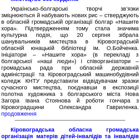
Українсько-болгарські творчі зв’язки
зміцнюються й набувають нових рис – стверджують
в обласній громадській організації болгар «Нашите
хора». Підтвердженням тому стала значима
культурна подія, що 20 серпня зібрала
шанувальників мистецтва в Кіровоградській
обласній юнацькій бібліотеці ім. О.Бойченка.
Ініціатори – «Нашите хора» (в перекладі з
болгарської «наші люди») і співорганізатори –
громадська рада при обласній державній
адміністрації та Кіровоградський машинобудівний
коледж КНТУ представили відвідувачам зразки
сучасного мистецтва, поєднавши в експозиції
полотна художника з болгарського міста Нова
Загора Івана Стоянова й роботи гончара з
Кіровоградщини Олександра Гавриленка.
продовження
Кіровоградська обласна громадська
організація матерів дітей-інвалідів та інвалідів