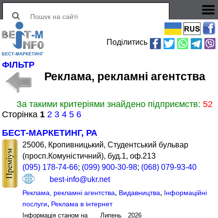
Поділитись
ФІЛЬТР
Реклама, рекламні агентства
За такими критеріями знайдено підприємств:
52
Сторінка
1
2
3
4
5
6
БЕСТ-МАРКЕТИНГ, РА
25006, Кропивницький, Студентський бульвар
(просп.Комуністичний), буд.1, оф.213
(095) 178-74-66
;
(099) 900-30-98
;
(068) 079-93-40
best-info@ukr.net
,
,
Реклама, рекламні агентства
Видавництва
Інформаційні
,
послуги
Реклама в інтернет
Інформація станом на Липень 2026