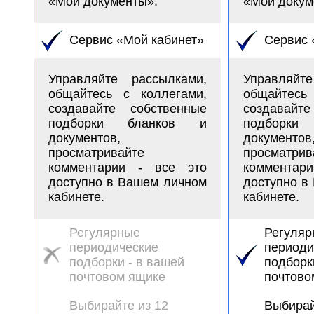
«Мои документы».
«Мои докум
Сервис «Мой кабинет»
Сервис 
Управляйте рассылками,
Управляйт
общайтесь с коллегами,
общайтесь
создавайте собственные
создавайт
подборки бланков и
подборки
документов,
документов
просматривайте
просматрив
комментарии - все это
комментар
доступно в Вашем личном
доступно в
кабинете.
кабинете.
Регулярные
Регуляр
периодические
периоди
подборки - в вашей
подборк
почтовом ящике
почтово
Выбирайте из 12
Выбирай