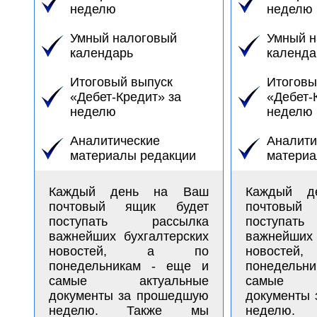
неделю
неделю
Умный налоговый
Умный н
календарь
календа
Итоговый выпуск
Итоговы
«Дебет-Кредит» за
«Дебет-
неделю
неделю
Аналитические
Аналити
материалы редакции
материа
Каждый день на Ваш
Каждый д
почтовый ящик будет
почтовый
поступать рассылка
поступат
важнейших бухгалтерских
важнейших 
новостей, а по
новост
понедельникам - еще и
понедельн
самые актуальные
самые а
документы за прошедшую
документы
неделю. Также мы
неделю.