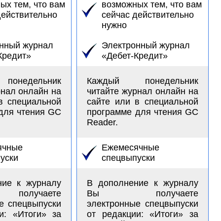
ых тем, что вам
возможных тем, что вам
действительно
сейчас действительно
нужно
нный журнал
Электронный журнал
Кредит»
«Дебет-Кредит»
онедельник
Каждый понедельник
рнал онлайн на
читайте журнал онлайн на
в специальной
сайте или в специальной
для чтения GC
программе для чтения GC
Reader.
ячные
Ежемесячные
уски
спецвыпуски
ние к журналу
В дополнение к журналу
лучаете
Вы получаете
е спецвыпуски
электронные спецвыпуски
и: «Итоги» за
от редакции: «Итоги» за