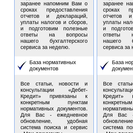
заранее напомним Вам о
заранее н
сроках предоставления
сроках пр
отчетов и деклараций,
отчетов и
уплаты налогов и сборов,
уплаты нал
и подготовим полезные
и подгото
ответы на вопросы
ответы 
нашего бухгалтерского
нашего бу
сервиса за неделю.
сервиса за
База нормативных
База но
документов
докумен
Все статьи, новости и
Все стать
консультации «Дебет-
консульт
Кредит» привязаны к
Кредит» 
конкретным пунктам
конкретн
нормативных документов.
нормативны
Для Вас - ежедневное
Для Вас 
обновление, удобная
обновлен
система поиска и сервис
система по