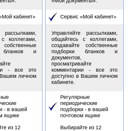
енты».
«Мои документы».
«Мой кабинет»
Сервис «Мой кабинет»
е рассылками,
Управляйте рассылками,
 с коллегами,
общайтесь с коллегами,
е собственные
создавайте собственные
 бланков и
подборки бланков и
,
документов,
айте
просматривайте
ии - все это
комментарии - все это
 Вашем личном
доступно в Вашем личном
кабинете.
ные
Регулярные
ческие
периодические
и - в вашей
подборки - в вашей
м ящике
почтовом ящике
те из 12
Выбирайте из 12