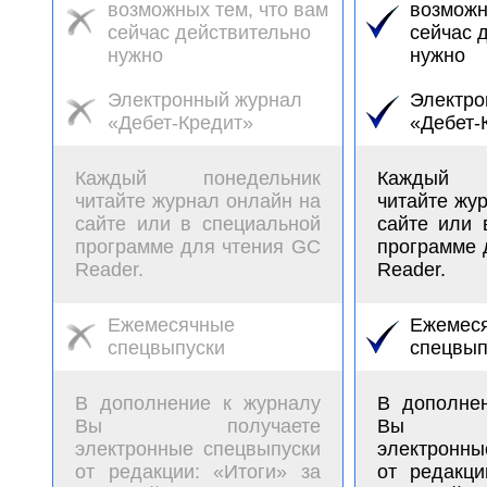
возможных тем, что вам
возможн
сейчас действительно
сейчас 
нужно
нужно
Электронный журнал
Электро
«Дебет-Кредит»
«Дебет-
Каждый понедельник
Каждый п
читайте журнал онлайн на
читайте жу
сайте или в специальной
сайте или 
программе для чтения GC
программе 
Reader.
Reader.
Ежемесячные
Ежемес
спецвыпуски
спецвып
В дополнение к журналу
В дополне
Вы получаете
Вы по
электронные спецвыпуски
электронны
от редакции: «Итоги» за
от редакци