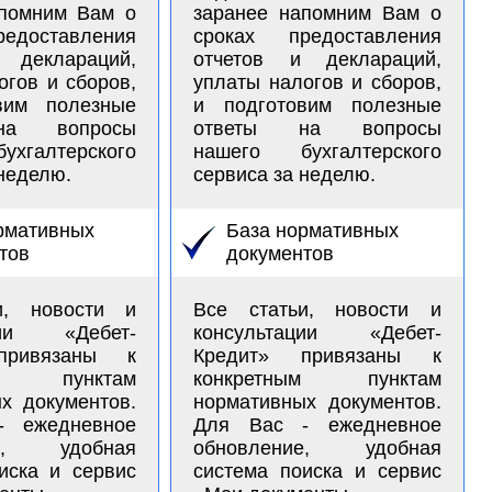
апомним Вам о
заранее напомним Вам о
едоставления
сроках предоставления
 деклараций,
отчетов и деклараций,
огов и сборов,
уплаты налогов и сборов,
вим полезные
и подготовим полезные
на вопросы
ответы на вопросы
хгалтерского
нашего бухгалтерского
 неделю.
сервиса за неделю.
рмативных
База нормативных
тов
документов
и, новости и
Все статьи, новости и
ации «Дебет-
консультации «Дебет-
привязаны к
Кредит» привязаны к
ым пунктам
конкретным пунктам
х документов.
нормативных документов.
- ежедневное
Для Вас - ежедневное
ие, удобная
обновление, удобная
иска и сервис
система поиска и сервис