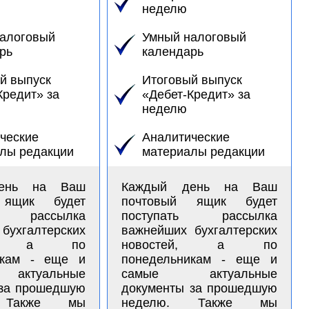
неделю
алоговый
Умный налоговый
рь
календарь
й выпуск
Итоговый выпуск
Кредит» за
«Дебет-Кредит» за
неделю
ческие
Аналитические
лы редакции
материалы редакции
ень на Ваш
Каждый день на Ваш
 ящик будет
почтовый ящик будет
ь рассылка
поступать рассылка
бухгалтерских
важнейших бухгалтерских
ей, а по
новостей, а по
икам - еще и
понедельникам - еще и
ктуальные
самые актуальные
 за прошедшую
документы за прошедшую
 Также мы
неделю. Также мы