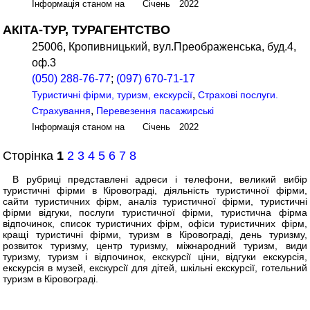
Інформація станом на Січень 2022
АКІТА-ТУР, ТУРАГЕНТСТВО
25006, Кропивницький, вул.Преображенська, буд.4,
оф.3
(050) 288-76-77
;
(097) 670-71-17
,
Туристичні фірми, туризм, екскурсії
Страхові послуги.
,
Страхування
Перевезення пасажирські
Інформація станом на Січень 2022
Сторінка
1
2
3
4
5
6
7
8
В рубриці представлені адреси і телефони, великий вибір
туристичні фірми в Кіровограді, діяльність туристичної фірми,
сайти туристичних фірм, аналіз туристичної фірми, туристичні
фірми відгуки, послуги туристичної фірми, туристична фірма
відпочинок, список туристичних фірм, офіси туристичних фірм,
кращі туристичні фірми, туризм в Кіровограді, день туризму,
розвиток туризму, центр туризму, міжнародний туризм, види
туризму, туризм і відпочинок, екскурсії ціни, відгуки екскурсія,
екскурсія в музей, екскурсії для дітей, шкільні екскурсії, готельний
туризм в Кіровограді.