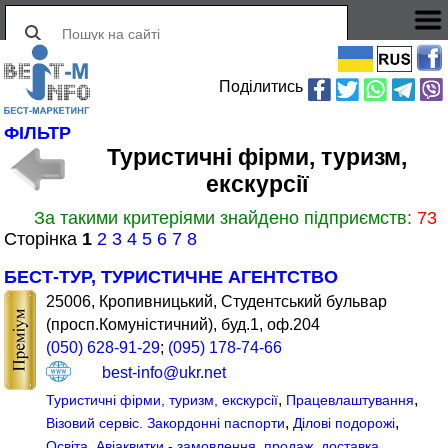
Поділитись
ФІЛЬТР
Туристичні фірми, туризм,
екскурсії
За такими критеріями знайдено підприємств:
73
Сторінка
1
2
3
4
5
6
7
8
БЕСТ-ТУР, ТУРИСТИЧНЕ АГЕНТСТВО
25006, Кропивницький, Студентський бульвар
(просп.Комуністичний), буд.1, оф.204
(050) 628-91-29
;
(095) 178-74-66
best-info@ukr.net
,
,
Туристичні фірми, туризм, екскурсії
Працевлаштування
,
,
Візовий сервіс. Закордонні паспорти
Ділові подорожі
,
Освіта
Авіаквитки - замовлення, продаж, доставка