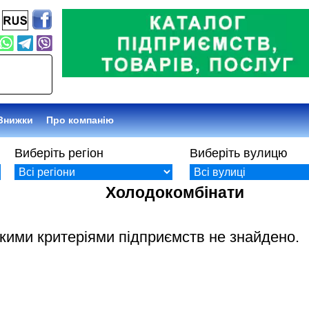
Знижки
Про компанію
Виберіть регіон
Виберіть вулицю
Холодокомбінати
акими критеріями підприємств не знайдено.