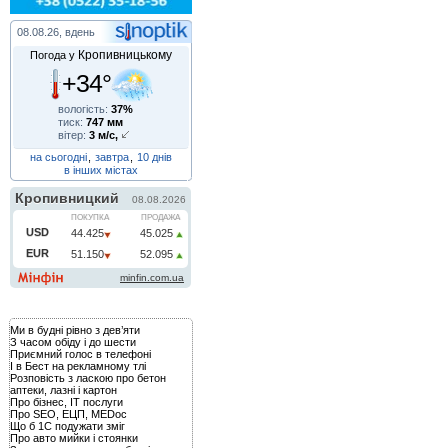
08.08.26, вдень
Кропивницькому
Погода у
+34°
вологість:
37%
тиск:
747 мм
вітер:
3 м/с,
на сьогодні
,
завтра
,
10 днів
в інших містах
Ми в будні рівно з дев’яти
З часом обіду і до шести
Приємний голос в телефоні
І в Бест на рекламному тлі
Розповість з ласкою про бетон
аптеки, лазні і картон
Про бізнес, IT послуги
Про SEO, ЕЦП, MEDoc
Що б 1С подужати зміг
Про авто мийки і стоянки