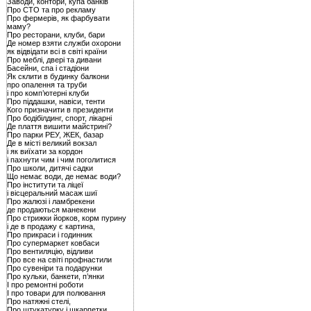
Заводи, контори, купа банків
Про СТО та про рекламу
Про фермерів, як фарбувати
маму?
Про ресторани, клуби, бари
Де номер взяти служби охорони
як відвідати всі в світі країни
Про меблі, двері та дивани
Басейни, спа і стадіони
Як склити в будинку балкони
про опалення та труби
і про комп’ютерні клуби
Про піддашки, навіси, тенти
Кого призначити в президенти
Про бодібілдинг, спорт, лікарні
Де плаття вишити майстрині?
Про парки РЕУ, ЖЕК, базар
Де в місті великий вокзал
і як виїхати за кордон
і пахнути чим і чим поголитися
Про школи, дитячі садки
Що немає води, де немає води?
Про інститути та ліцеї
і вісцеральний масаж шиї
Про жалюзі і ламбрекени
де продаються манекени
Про стрижки йорков, корм пурину
і де в продажу є картина,
Про прикраси і годинник
Про супермаркет ковбаси
Про вентиляцію, відливи
Про все на світі профнастили
Про сувеніри та подарунки
Про кульки, банкети, п’янки
І про ремонтні роботи
І про товари для полювання
Про натяжні стелі,
Про штукатурку і шкарпетки