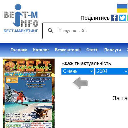
Поділитись
Головна
Каталог
Безкоштовні
Статті
Послуги
Вкажіть актуальність
За т