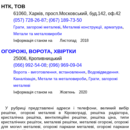
НТК, ТОВ
61060, Харків, просп.Московський, буд.142, оф.42
(057) 728-26-87
;
(067) 189-73-50
,
,
Грати, загорожі металеві
Металеві конструкції, арматура
Метали та металовироби
Інформація станом на Листопад 2018
ОГОРОЖІ, ВОРОТА, ХВІРТКИ
25006, Кропивницький
(066) 992-54-08
;
(096) 969-09-04
,
Ворота - виготовлення, встановлення
Водовідведення.
,
,
Каналізація
Метали та металовироби
Грати, загорожі
металеві
Інформація станом на Жовтень 2020
У рубриці представлені адреси і телефони, великий вибір
решітки, огорожі металеві в Кіровограді, решітка радіатора,
кристалічна решітка, вентиляційні решітки, решітка ціна, типи
кристалічних решіток, металеві решітки, металеві огорожі, огорожі
для могил металеві, огорожі паркани металеві, огорожі паркани