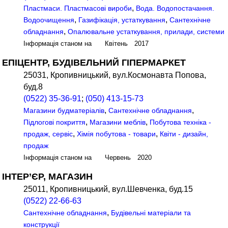
,
Пластмаси. Пластмасові вироби
Вода. Водопостачання.
,
,
Водоочищення
Газифікація, устаткування
Сантехнічне
,
обладнання
Опалювальне устаткування, прилади, системи
Інформація станом на Квітень 2017
ЕПІЦЕНТР, БУДІВЕЛЬНИЙ ГІПЕРМАРКЕТ
25031, Кропивницький, вул.Космонавта Попова,
буд.8
(0522) 35-36-91
;
(050) 413-15-73
,
,
Магазини будматеріалів
Сантехнічне обладнання
,
,
Підлогові покриття
Магазини меблів
Побутова техніка -
,
,
продаж, сервіс
Хімія побутова - товари
Квіти - дизайн,
продаж
Інформація станом на Червень 2020
ІНТЕР’ЄР, МАГАЗИН
25011, Кропивницький, вул.Шевченка, буд.15
(0522) 22-66-63
,
Сантехнічне обладнання
Будівельні матеріали та
конструкції