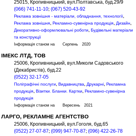
25015, Кропивницький, вул.Полтавська, буд.29/9
(066) 741-11-10
;
(067) 520-43-92
,
Реклама зовнішня - матеріали, обладнання, технології
,
,
,
Реклама зовнішня
Рекламно-сувенірна продукція
Дизайн
,
Декоративно-оформлювальні роботи
Будівельні матеріали
та конструкції
Інформація станом на Серпень 2020
ІМЕКС ЛТД, ТОВ
25006, Кропивницький, вул.Миколи Садовського
(Декабристів), буд.22
(0522) 32-17-05
,
,
,
Поліграфічні послуги
Видавництва
Друкарні
Рекламна
,
,
продукція
Візитки. Бланки. Картки
Рекламно-сувенірна
продукція
Інформація станом на Вересень 2021
ЛАРГО, РЕКЛАМНЕ АГЕНТСТВО
25006, Кропивницький, вул.Гоголя, буд.65
(0522) 27-07-87
;
(099) 947-70-87
;
(096) 422-26-78