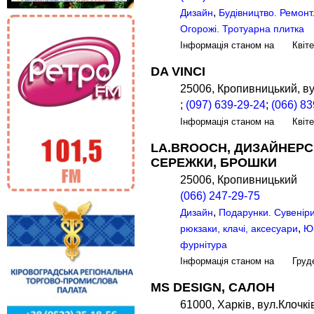
,
Дизайн
Будівництво. Ремонт
Огорожі. Тротуарна плитка
Інформація станом на Квіт
DA VINCI
25006, Кропивницький, ву
;
(097) 639-29-24
;
(066) 83
Інформація станом на Квіт
LA.BROOCH, ДИЗАЙНЕРСЬ
СЕРЕЖКИ, БРОШКИ
25006, Кропивницький
(066) 247-29-75
,
Дизайн
Подарунки. Сувенір
,
рюкзаки, клачі, аксесуари
Юв
фурнітура
Інформація станом на Груд
MS DESIGN, САЛОН
61000, Харків, вул.Клочкі