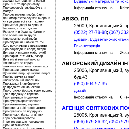
Заводи, контори, купа банків
Будівельні матеріали та конс
Про СТО та про рекламу
Про фермерів, як фарбувати
Інформація станом на Квіт
маму?
Про ресторани, клуби, бари
АВІЗО, ПП
Де номер взяти служби охорони
як відвідати всі в світі країни
Про меблі, двері та дивани
25009, Кропивницький, пр
Басейни, спа і стадіони
Як склити в будинку балкони
(0522) 27-78-88
;
(067) 332
про опалення та труби
,
і про комп’ютерні клуби
Дизайн
Будівельно-монтажні
Про піддашки, навіси, тенти
Реконструкція
Кого призначити в президенти
Про бодібілдинг, спорт, лікарні
Де плаття вишити майстрині?
Інформація станом на Жов
Про парки РЕУ, ЖЕК, базар
Де в місті великий вокзал
АВТОРСЬКИЙ ДИЗАЙН ІН
і як виїхати за кордон
і пахнути чим і чим поголитися
Про школи, дитячі садки
25006, Кропивницький, в
Що немає води, де немає води?
буд.43
Про інститути та ліцеї
і вісцеральний масаж шиї
(050) 604-57-35
Про жалюзі і ламбрекени
де продаються манекени
Дизайн
Про стрижки йорков, корм пурину
і де в продажу є картина,
Інформація станом на Січе
Про прикраси і годинник
Про супермаркет ковбаси
Про вентиляцію, відливи
АГЕНЦІЯ СВЯТКОВИХ ПО
Про все на світі профнастили
Про сувеніри та подарунки
25006, Кропивницький, ву
Про кульки, банкети, п’янки
І про ремонтні роботи
(096) 679-86-32
;
(050) 579
І про товари для полювання
Про натяжні стелі,
Організація святкових заході
Про штукатурку і шкарпетки