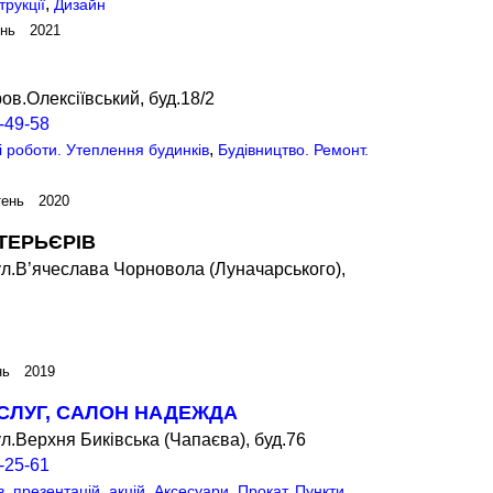
,
трукції
Дизайн
ень 2021
ов.Олексіївський, буд.18/2
-49-58
,
 роботи. Утеплення будинків
Будівництво. Ремонт.
тень 2020
ТЕРЬЄРІВ
ул.В’ячеслава Чорновола (Луначарського),
нь 2019
СЛУГ, САЛОН НАДЕЖДА
л.Верхня Биківська (Чапаєва), буд.76
-25-61
,
в, презентацій, акцій. Аксесуари
Прокат. Пункти