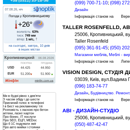
(099) 700-71-10
;
(098) 272
Дизайн
07.08.26, ніч
Кропивницькому
Погода у
Інформація станом на Вере
+26°
TALLER ROSENFELLD, А
вологість:
63%
25006, Кропивницький, ву
тиск:
749 мм
вітер:
1 м/с,
Taller Rosenfeld
на сьогодні
,
завтра
,
10 днів
(095) 361-91-45
;
(050) 202
в інших містах
,
Магазини меблів
Меблі - ви
Інформація станом на Лип
VISION DESIGN, СТУДІЯ 
03039, Київ, вул.Вадима 
(096) 183-74-77
,
Дизайн
Будівництво. Ремонт
Ми в будні рівно з дев’яти
З часом обіду і до шести
Інформація станом на Вере
Приємний голос в телефоні
І в Бест на рекламному тлі
АВІ - ДИЗАЙН-СТУДІО
Розповість з ласкою про бетон
аптеки, лазні і картон
Про бізнес, IT послуги
25006, Кропивницький, ву
Про SEO, ЕЦП, MEDoc
Що б 1С подужати зміг
(050) 487-42-47
Про авто мийки і стоянки