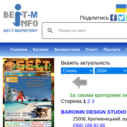
Поділитись
Головна
Каталог
Безкоштовні
Статті
Послуги
Вкажіть актуальність
За такими критеріями з
Сторінка
1
2
3
BARONIN DESIGN STUDIO
25006, Кропивницький, ву
(066) 188-82-86