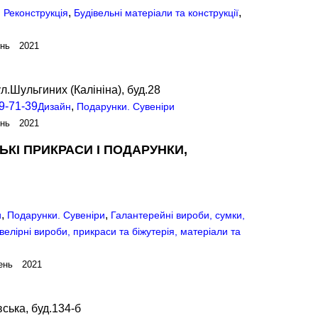
,
,
. Реконструкція
Будівельні матеріали та конструкції
ень 2021
л.Шульгиних (Калініна), буд.28
9-71-39
,
Дизайн
Подарунки. Сувеніри
ень 2021
КІ ПРИКРАСИ І ПОДАРУНКИ,
,
,
и
Подарунки. Сувеніри
Галантерейні вироби, сумки,
елірні вироби, прикраси та біжутерія, матеріали та
ень 2021
вська, буд.134-б