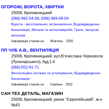
ОГОРОЖІ, ВОРОТА, ХВІРТКИ
25006, Кропивницький
(066) 992-54-08
;
(096) 969-09-04
,
Ворота - виготовлення, встановлення
Водовідведення.
,
,
Каналізація
Метали та металовироби
Грати, загорожі
металеві
Інформація станом на Жовтень 2020
ПП ЧУБ А.В., ВЕНТИЛЯЦІЯ
25006, Кропивницький, вул.В’ячеслава Чорновола
(Луначарського), буд.1-б
(066) 052-91-71
,
Вентиляційні системи та устаткування
Водовідведення.
Каналізація
Інформація станом на Серпень 2022
САН ТЕХ ДЕТАЛЬ, МАГАЗИН
25006, Кропивницький, ринок "Європейський", м-н
№43