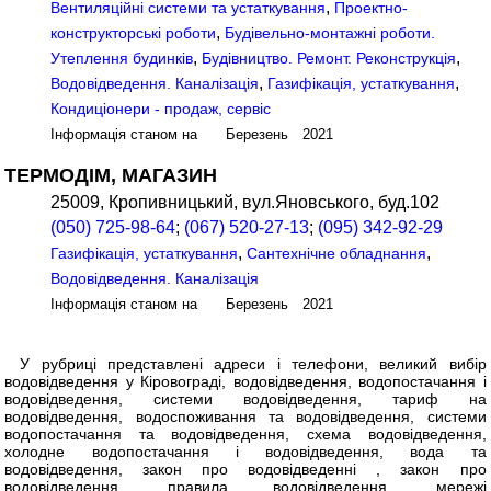
,
Вентиляційні системи та устаткування
Проектно-
,
конструкторські роботи
Будівельно-монтажні роботи.
,
,
Утеплення будинків
Будівництво. Ремонт. Реконструкція
,
,
Водовідведення. Каналізація
Газифікація, устаткування
Кондиціонери - продаж, сервіс
Інформація станом на Березень 2021
ТЕРМОДІМ, МАГАЗИН
25009, Кропивницький, вул.Яновського, буд.102
(050) 725-98-64
;
(067) 520-27-13
;
(095) 342-92-29
,
,
Газифікація, устаткування
Сантехнічне обладнання
Водовідведення. Каналізація
Інформація станом на Березень 2021
У рубриці представлені адреси і телефони, великий вибір
водовідведення у Кіровограді, водовідведення, водопостачання і
водовідведення, системи водовідведення, тариф на
водовідведення, водоспоживання та водовідведення, системи
водопостачання та водовідведення, схема водовідведення,
холодне водопостачання і водовідведення, вода та
водовідведення, закон про водовідведенні , закон про
водовідведення, правила водовідведення, мережі