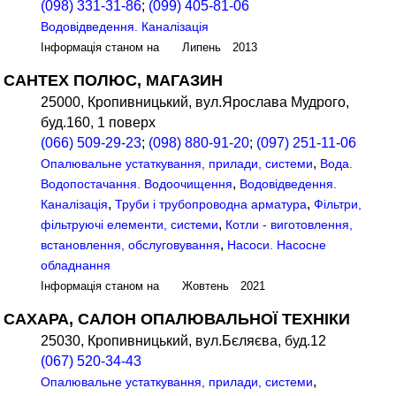
(098) 331-31-86
;
(099) 405-81-06
Водовідведення. Каналізація
Інформація станом на Липень 2013
САНТЕХ ПОЛЮС, МАГАЗИН
25000, Кропивницький, вул.Ярослава Мудрого,
буд.160, 1 поверх
(066) 509-29-23
;
(098) 880-91-20
;
(097) 251-11-06
,
Опалювальне устаткування, прилади, системи
Вода.
,
Водопостачання. Водоочищення
Водовідведення.
,
,
Каналізація
Труби і трубопроводна арматура
Фільтри,
,
фільтруючі елементи, системи
Котли - виготовлення,
,
встановлення, обслуговування
Насоси. Насосне
обладнання
Інформація станом на Жовтень 2021
САХАРА, САЛОН ОПАЛЮВАЛЬНОЇ ТЕХНІКИ
25030, Кропивницький, вул.Бєляєва, буд.12
(067) 520-34-43
,
Опалювальне устаткування, прилади, системи