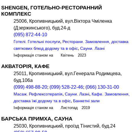
SHENGEN, ГОТЕЛЬНО-РЕСТОРАННИЙ
КОМПЛЕКС
25006, Кропивницький, вул.Віктора Чміленка
(Дзержинського), буд.24-д
(095) 872-44-10
,
Готелі. Готельні послуги
Ресторани. Замовлення, доставка
,
святкових блюд додому та в офіс
Сауни. Лазні
Інформація станом на Квітень 2023
АКВАТОРІЯ, КАФЕ
25011, Кропивницький, вул.Генерала Родимцева,
буд.106а
(099) 498-88-20
;
(099) 528-22-46
;
(066) 130-31-00
,
,
Масаж. Рефлексотерапія
Сауни. Лазні
Кафе. Замовлення,
,
доставка їжі додому та в офіс
Банкетні зали
Інформація станом на Листопад 2019
БАРСЬКА ПРИМХА, САУНА
25030, Кропивницький, проїзд Тінистий, буд.24