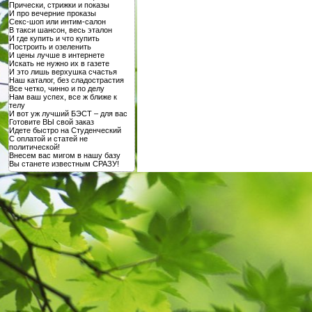
Прически, стрижки и показы
И про вечерние проказы
Секс-шоп или интим-салон
В такси шансон, весь эталон
И где купить и что купить
Построить и озеленить
И цены лучше в интернете
Искать не нужно их в газете
И это лишь верхушка счастья
Наш каталог, без сладострастия
Все четко, чинно и по делу
Нам ваш успех, все ж ближе к
телу
И вот уж лучший БЭСТ – для вас
Готовите ВЫ свой заказ
Идете быстро на Студенческий
С оплатой и статей не
политической!
Внесем вас мигом в нашу базу
Вы станете известным СРАЗУ!