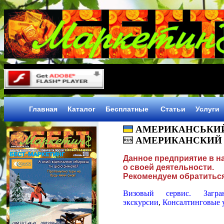
Главная
Каталог
Бесплатные
Статьи
Услуги
АМЕРИКАНСЬКИЙ 
АМЕРИКАНСКИЙ В
Данное предприятие в 
о своей деятельности.
Рекомендуем обратиться
Визовый сервис. Загран
экскурсии
,
Консалтинговые 