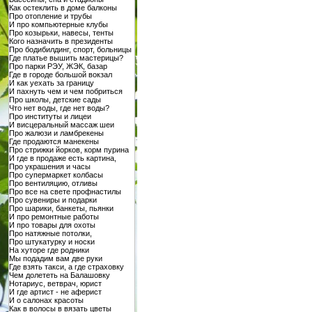
Как остеклить в доме балконы
Про отопление и трубы
И про компьютерные клубы
Про козырьки, навесы, тенты
Кого назначить в президенты
Про бодибилдинг, спорт, больницы
Где платье вышить мастерицы?
Про парки РЭУ, ЖЭК, базар
Где в городе большой вокзал
И как уехать за границу
И пахнуть чем и чем побриться
Про школы, детские сады
Что нет воды, где нет воды?
Про институты и лицеи
И висцеральный массаж шеи
Про жалюзи и ламбрекены
Где продаются манекены
Про стрижки йорков, корм пурина
И где в продаже есть картина,
Про украшения и часы
Про супермаркет колбасы
Про вентиляцию, отливы
Про все на свете профнастилы
Про сувениры и подарки
Про шарики, банкеты, пьянки
И про ремонтные работы
И про товары для охоты
Про натяжные потолки,
Про штукатурку и носки
На хуторе где родники
Мы подадим вам две руки
Где взять такси, а где страховку
Чем долететь на Балашовку
Нотариус, ветврач, юрист
И где артист - не аферист
И о салонах красоты
Как в волосы в вязать цветы