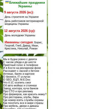
Ближайшие праздники
Украины
9 августа 2026 (вс):
День строителя на Украине
День работников ветеринарной
медицины Украины
12 августа 2026 (ср):
День молодежи Украины
Именины сегодня
: Борис,
Георгий, Глеб, Давид, Иван,
Кристина, Николай, Роман
Мы в будни ровно с девяти
С часом обеда и до шести
Приятный голос в телефоне
И в Бэсте на рекламном фоне
Расскажет с лаской о бетоне
Аптеках, банях и картоне
О бизнесе, IT услугах
О SEO, ЕЦП, M.E.Doc
Что б 1С осилить смог
Об авто мойках и стоянках
Завод, контора, куча банков
Про СТО и про рекламу
Про фермеров, как красить маму?
Про рестораны, клубы, бары
Где номер взять службы охраны
Как посетить все в мире страны
Про мебель, двери и диваны
Бассейны, спа и стадионы