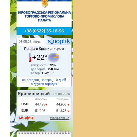
06.08.26, ночь
Кропивницком
Погода в
+22°
влажность:
72%
давление:
750 мм
ветер:
1 м/с,
на сегодня
,
завтра
,
10 дней
в других городах