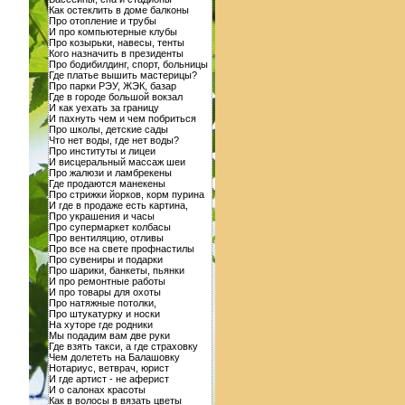
Как остеклить в доме балконы
Про отопление и трубы
И про компьютерные клубы
Про козырьки, навесы, тенты
Кого назначить в президенты
Про бодибилдинг, спорт, больницы
Где платье вышить мастерицы?
Про парки РЭУ, ЖЭК, базар
Где в городе большой вокзал
И как уехать за границу
И пахнуть чем и чем побриться
Про школы, детские сады
Что нет воды, где нет воды?
Про институты и лицеи
И висцеральный массаж шеи
Про жалюзи и ламбрекены
Где продаются манекены
Про стрижки йорков, корм пурина
И где в продаже есть картина,
Про украшения и часы
Про супермаркет колбасы
Про вентиляцию, отливы
Про все на свете профнастилы
Про сувениры и подарки
Про шарики, банкеты, пьянки
И про ремонтные работы
И про товары для охоты
Про натяжные потолки,
Про штукатурку и носки
На хуторе где родники
Мы подадим вам две руки
Где взять такси, а где страховку
Чем долететь на Балашовку
Нотариус, ветврач, юрист
И где артист - не аферист
И о салонах красоты
Как в волосы в вязать цветы