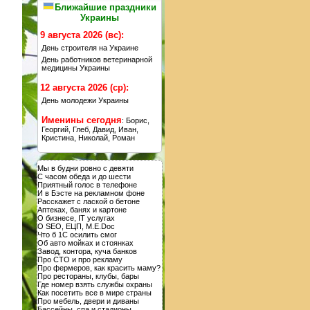
Ближайшие праздники
Украины
9 августа 2026 (вс):
День строителя на Украине
День работников ветеринарной
медицины Украины
12 августа 2026 (ср):
День молодежи Украины
Именины сегодня
: Борис,
Георгий, Глеб, Давид, Иван,
Кристина, Николай, Роман
Мы в будни ровно с девяти
С часом обеда и до шести
Приятный голос в телефоне
И в Бэсте на рекламном фоне
Расскажет с лаской о бетоне
Аптеках, банях и картоне
О бизнесе, IT услугах
О SEO, ЕЦП, M.E.Doc
Что б 1С осилить смог
Об авто мойках и стоянках
Завод, контора, куча банков
Про СТО и про рекламу
Про фермеров, как красить маму?
Про рестораны, клубы, бары
Где номер взять службы охраны
Как посетить все в мире страны
Про мебель, двери и диваны
Бассейны, спа и стадионы