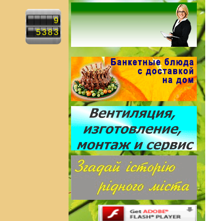
9
5383