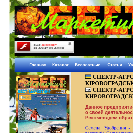
Главная
Каталог
Объявления
Статьи
Ус
СПЕКТР-АГРО
КІРОВОГРАДСЬ
СПЕКТР-АГРО
КИРОВОГРАДСК
Данное предприяти
о своей деятельнос
Рекомендуем обрати
Семена
,
Удобрения - 