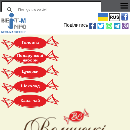
Поділитись
Головна
Подарункові
набори
Цукерки
Шоколад
Кава, чай