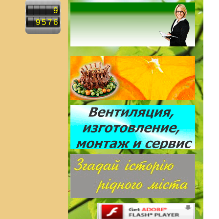
9
9576