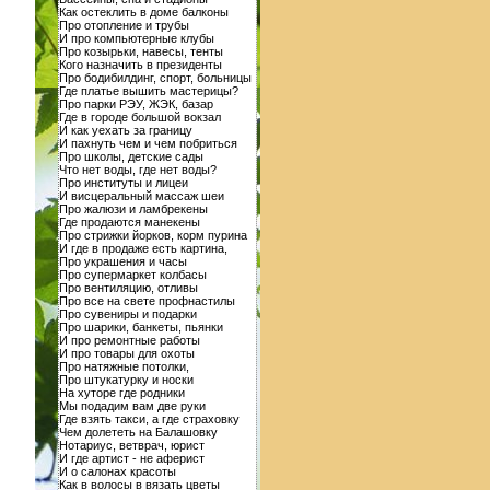
Как остеклить в доме балконы
Про отопление и трубы
И про компьютерные клубы
Про козырьки, навесы, тенты
Кого назначить в президенты
Про бодибилдинг, спорт, больницы
Где платье вышить мастерицы?
Про парки РЭУ, ЖЭК, базар
Где в городе большой вокзал
И как уехать за границу
И пахнуть чем и чем побриться
Про школы, детские сады
Что нет воды, где нет воды?
Про институты и лицеи
И висцеральный массаж шеи
Про жалюзи и ламбрекены
Где продаются манекены
Про стрижки йорков, корм пурина
И где в продаже есть картина,
Про украшения и часы
Про супермаркет колбасы
Про вентиляцию, отливы
Про все на свете профнастилы
Про сувениры и подарки
Про шарики, банкеты, пьянки
И про ремонтные работы
И про товары для охоты
Про натяжные потолки,
Про штукатурку и носки
На хуторе где родники
Мы подадим вам две руки
Где взять такси, а где страховку
Чем долететь на Балашовку
Нотариус, ветврач, юрист
И где артист - не аферист
И о салонах красоты
Как в волосы в вязать цветы