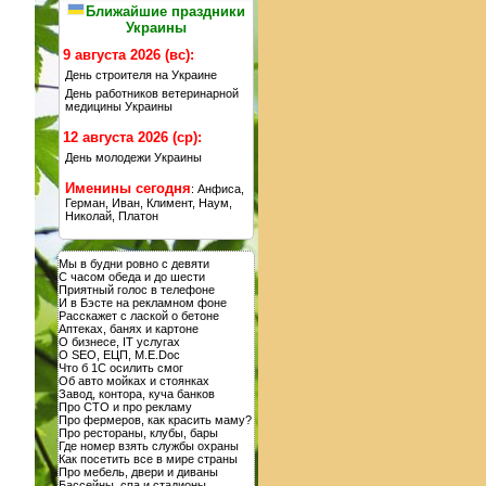
Ближайшие праздники
Украины
9 августа 2026 (вс):
День строителя на Украине
День работников ветеринарной
медицины Украины
12 августа 2026 (ср):
День молодежи Украины
Именины сегодня
: Анфиса,
Герман, Иван, Климент, Наум,
Николай, Платон
Мы в будни ровно с девяти
С часом обеда и до шести
Приятный голос в телефоне
И в Бэсте на рекламном фоне
Расскажет с лаской о бетоне
Аптеках, банях и картоне
О бизнесе, IT услугах
О SEO, ЕЦП, M.E.Doc
Что б 1С осилить смог
Об авто мойках и стоянках
Завод, контора, куча банков
Про СТО и про рекламу
Про фермеров, как красить маму?
Про рестораны, клубы, бары
Где номер взять службы охраны
Как посетить все в мире страны
Про мебель, двери и диваны
Бассейны, спа и стадионы