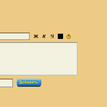
Ж
К
Ч
Добавить