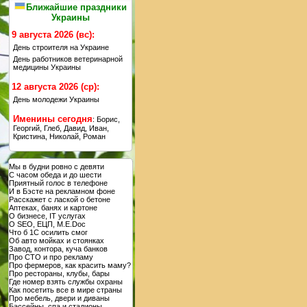
Ближайшие праздники
Украины
9 августа 2026 (вс):
День строителя на Украине
День работников ветеринарной
медицины Украины
12 августа 2026 (ср):
День молодежи Украины
Именины сегодня
: Борис,
Георгий, Глеб, Давид, Иван,
Кристина, Николай, Роман
Мы в будни ровно с девяти
С часом обеда и до шести
Приятный голос в телефоне
И в Бэсте на рекламном фоне
Расскажет с лаской о бетоне
Аптеках, банях и картоне
О бизнесе, IT услугах
О SEO, ЕЦП, M.E.Doc
Что б 1С осилить смог
Об авто мойках и стоянках
Завод, контора, куча банков
Про СТО и про рекламу
Про фермеров, как красить маму?
Про рестораны, клубы, бары
Где номер взять службы охраны
Как посетить все в мире страны
Про мебель, двери и диваны
Бассейны, спа и стадионы