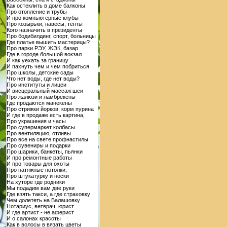
Как остеклить в доме балконы
Про отопление и трубы
И про компьютерные клубы
Про козырьки, навесы, тенты
Кого назначить в президенты
Про бодибилдинг, спорт, больницы
Где платье вышить мастерицы?
Про парки РЭУ, ЖЭК, базар
Где в городе большой вокзал
И как уехать за границу
И пахнуть чем и чем побриться
Про школы, детские сады
Что нет воды, где нет воды?
Про институты и лицеи
И висцеральный массаж шеи
Про жалюзи и ламбрекены
Где продаются манекены
Про стрижки йорков, корм пурина
И где в продаже есть картина,
Про украшения и часы
Про супермаркет колбасы
Про вентиляцию, отливы
Про все на свете профнастилы
Про сувениры и подарки
Про шарики, банкеты, пьянки
И про ремонтные работы
И про товары для охоты
Про натяжные потолки,
Про штукатурку и носки
На хуторе где родники
Мы подадим вам две руки
Где взять такси, а где страховку
Чем долететь на Балашовку
Нотариус, ветврач, юрист
И где артист - не аферист
И о салонах красоты
Как в волосы в вязать цветы