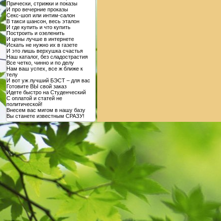
Прически, стрижки и показы
И про вечерние проказы
Секс-шоп или интим-салон
В такси шансон, весь эталон
И где купить и что купить
Построить и озеленить
И цены лучше в интернете
Искать не нужно их в газете
И это лишь верхушка счастья
Наш каталог, без сладострастия
Все четко, чинно и по делу
Нам ваш успех, все ж ближе к
телу
И вот уж лучший БЭСТ – для вас
Готовите ВЫ свой заказ
Идете быстро на Студенческий
С оплатой и статей не
политической!
Внесем вас мигом в нашу базу
Вы станете известным СРАЗУ!