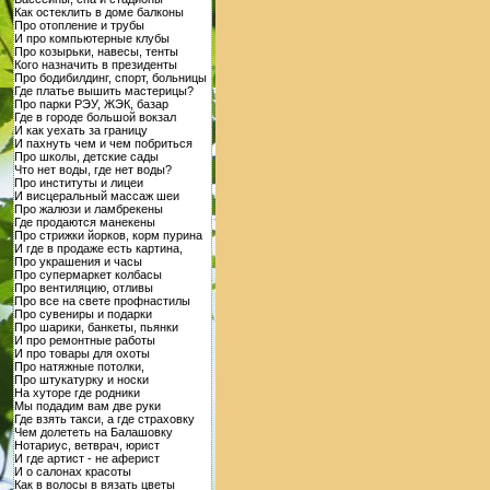
Как остеклить в доме балконы
Про отопление и трубы
И про компьютерные клубы
Про козырьки, навесы, тенты
Кого назначить в президенты
Про бодибилдинг, спорт, больницы
Где платье вышить мастерицы?
Про парки РЭУ, ЖЭК, базар
Где в городе большой вокзал
И как уехать за границу
И пахнуть чем и чем побриться
Про школы, детские сады
Что нет воды, где нет воды?
Про институты и лицеи
И висцеральный массаж шеи
Про жалюзи и ламбрекены
Где продаются манекены
Про стрижки йорков, корм пурина
И где в продаже есть картина,
Про украшения и часы
Про супермаркет колбасы
Про вентиляцию, отливы
Про все на свете профнастилы
Про сувениры и подарки
Про шарики, банкеты, пьянки
И про ремонтные работы
И про товары для охоты
Про натяжные потолки,
Про штукатурку и носки
На хуторе где родники
Мы подадим вам две руки
Где взять такси, а где страховку
Чем долететь на Балашовку
Нотариус, ветврач, юрист
И где артист - не аферист
И о салонах красоты
Как в волосы в вязать цветы