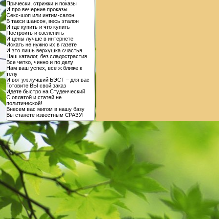
Прически, стрижки и показы
И про вечерние проказы
Секс-шоп или интим-салон
В такси шансон, весь эталон
И где купить и что купить
Построить и озеленить
И цены лучше в интернете
Искать не нужно их в газете
И это лишь верхушка счастья
Наш каталог, без сладострастия
Все четко, чинно и по делу
Нам ваш успех, все ж ближе к
телу
И вот уж лучший БЭСТ – для вас
Готовите ВЫ свой заказ
Идете быстро на Студенческий
С оплатой и статей не
политической!
Внесем вас мигом в нашу базу
Вы станете известным СРАЗУ!