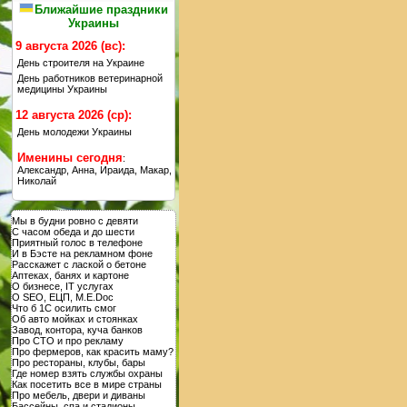
Ближайшие праздники
Украины
9 августа 2026 (вс):
День строителя на Украине
День работников ветеринарной
медицины Украины
12 августа 2026 (ср):
День молодежи Украины
Именины сегодня
:
Александр, Анна, Ираида, Макар,
Николай
Мы в будни ровно с девяти
С часом обеда и до шести
Приятный голос в телефоне
И в Бэсте на рекламном фоне
Расскажет с лаской о бетоне
Аптеках, банях и картоне
О бизнесе, IT услугах
О SEO, ЕЦП, M.E.Doc
Что б 1С осилить смог
Об авто мойках и стоянках
Завод, контора, куча банков
Про СТО и про рекламу
Про фермеров, как красить маму?
Про рестораны, клубы, бары
Где номер взять службы охраны
Как посетить все в мире страны
Про мебель, двери и диваны
Бассейны, спа и стадионы