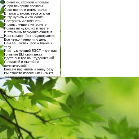
Прически, стрижки и показы
И про вечерние проказы
Секс-шоп или интим-салон
В такси шансон, весь эталон
И где купить и что купить
Построить и озеленить
И цены лучше в интернете
Искать не нужно их в газете
И это лишь верхушка счастья
Наш каталог, без сладострастия
Все четко, чинно и по делу
Нам ваш успех, все ж ближе к
телу
И вот уж лучший БЭСТ – для вас
Готовите ВЫ свой заказ
Идете быстро на Студенческий
С оплатой и статей не
политической!
Внесем вас мигом в нашу базу
Вы станете известным СРАЗУ!