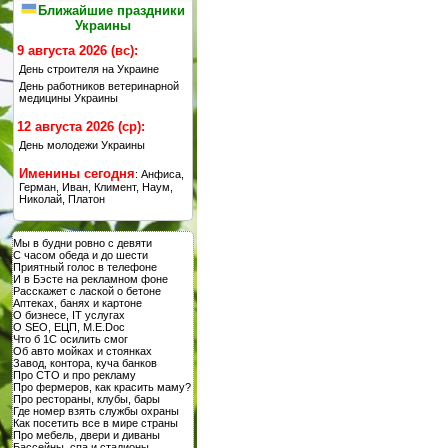
Ближайшие праздники
Украины
9 августа 2026 (вс):
День строителя на Украине
День работников ветеринарной
медицины Украины
12 августа 2026 (ср):
День молодежи Украины
Именины сегодня
: Анфиса,
Герман, Иван, Климент, Наум,
Николай, Платон
Мы в будни ровно с девяти
С часом обеда и до шести
Приятный голос в телефоне
И в Бэсте на рекламном фоне
Расскажет с лаской о бетоне
Аптеках, банях и картоне
О бизнесе, IT услугах
О SEO, ЕЦП, M.E.Doc
Что б 1С осилить смог
Об авто мойках и стоянках
Завод, контора, куча банков
Про СТО и про рекламу
Про фермеров, как красить маму?
Про рестораны, клубы, бары
Где номер взять службы охраны
Как посетить все в мире страны
Про мебель, двери и диваны
Бассейны, спа и стадионы