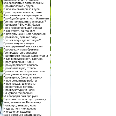
Как остеклить в доме балконы
Про отопление и трубы
И про компьютерные клубы
Про козырьки, навесы, тенты
Кого назначить в президенты
Про бодибилдинг, спорт, больницы
Где платье вышить мастерицы?
Про парки РЭУ, ЖЭК, базар
Где в городе большой вокзал
И как уехать за границу
И пахнуть чем и чем побриться
Про школы, детские сады
Что нет воды, где нет воды?
Про институты и лицеи
И висцеральный массаж шеи
Про жалюзи и ламбрекены
Где продаются манекены
Про стрижки йорков, корм пурина
И где в продаже есть картина,
Про украшения и часы
Про супермаркет колбасы
Про вентиляцию, отливы
Про все на свете профнастилы
Про сувениры и подарки
Про шарики, банкеты, пьянки
И про ремонтные работы
И про товары для охоты
Про натяжные потолки,
Про штукатурку и носки
На хуторе где родники
Мы подадим вам две руки
Где взять такси, а где страховку
Чем долететь на Балашовку
Нотариус, ветврач, юрист
И где артист - не аферист
И о салонах красоты
Как в волосы в вязать цветы