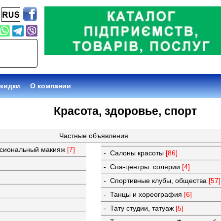
кидки
О компании
Красота, здоровье, спорт
Частные объявления
ссиональный макияж
[7]
- Салоны красоты
[86]
- Спа-центры. солярии
[4]
- Спортивные клубы, общества
[57]
- Танцы и хореография
[6]
- Тату студии, татуаж
[5]