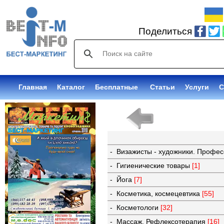
Поделиться
Главная
Каталог
Бесплатные
Статьи
Услуги
С
- Визажисты - художники. Профе
- Гигиенические товары
[1]
- Йога
[7]
- Косметика, космецевтика
[55]
- Косметологи
[32]
- Массаж. Рефлексотерапия
[16]