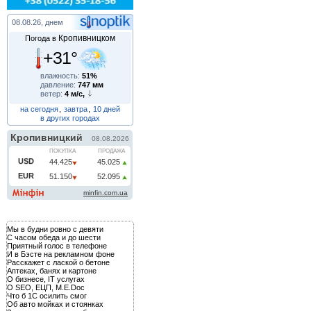
08.08.26, днем
Кропивницком
Погода в
+31°
влажность:
51%
давление:
747 мм
ветер:
4 м/с,
на сегодня
,
завтра
,
10 дней
в других городах
Мы в будни ровно с девяти
С часом обеда и до шести
Приятный голос в телефоне
И в Бэсте на рекламном фоне
Расскажет с лаской о бетоне
Аптеках, банях и картоне
О бизнесе, IT услугах
О SEO, ЕЦП, M.E.Doc
Что б 1С осилить смог
Об авто мойках и стоянках