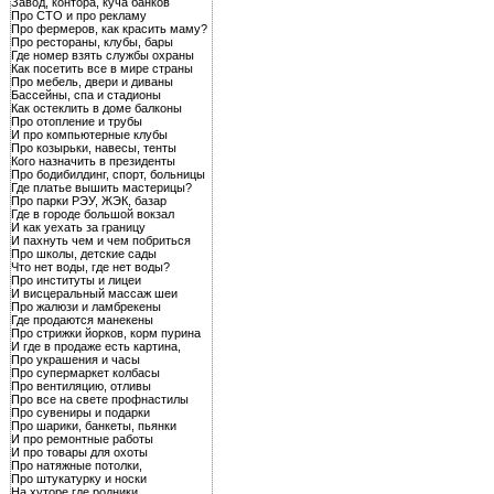
Завод, контора, куча банков
Про СТО и про рекламу
Про фермеров, как красить маму?
Про рестораны, клубы, бары
Где номер взять службы охраны
Как посетить все в мире страны
Про мебель, двери и диваны
Бассейны, спа и стадионы
Как остеклить в доме балконы
Про отопление и трубы
И про компьютерные клубы
Про козырьки, навесы, тенты
Кого назначить в президенты
Про бодибилдинг, спорт, больницы
Где платье вышить мастерицы?
Про парки РЭУ, ЖЭК, базар
Где в городе большой вокзал
И как уехать за границу
И пахнуть чем и чем побриться
Про школы, детские сады
Что нет воды, где нет воды?
Про институты и лицеи
И висцеральный массаж шеи
Про жалюзи и ламбрекены
Где продаются манекены
Про стрижки йорков, корм пурина
И где в продаже есть картина,
Про украшения и часы
Про супермаркет колбасы
Про вентиляцию, отливы
Про все на свете профнастилы
Про сувениры и подарки
Про шарики, банкеты, пьянки
И про ремонтные работы
И про товары для охоты
Про натяжные потолки,
Про штукатурку и носки
На хуторе где родники