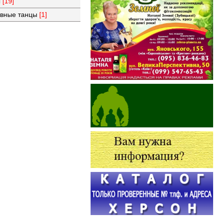
ы
[19]
тивные танцы
[1]