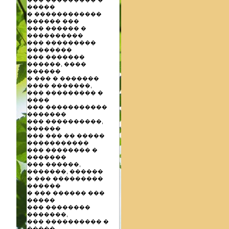
�����
� ������������
������ ���
��� ������ �
����������
��� ���������
��������
��� �������
������, ����
������
� ��� � �������
���� �������,
��� ��������� �
����
��� �����������
�������
��� ����������,
������
��� ��� �� �����
�����������
��� �������� �
�������
��� ������,
�������, ������
� ��� ���������
������
� ��� ������ ���
�����
��� ��������
�������,
��� ���������� �
�����