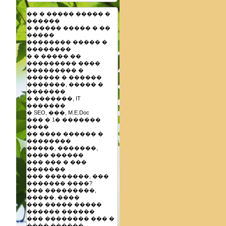
�� � ����� ����� �
������
� ����� ����� � ��
�����
�������� ����� �
��������
� � ����� ��
��������� ����
��������� �
������ � ������
�������, ����� �
�������
� �������, IT
�������
� SEO, ���, M.E.Doc
��� � 1� �������
����
�� ���� ������ �
��������
�����, �������,
���� ������
��� ��� � ���
�������
��� ��������, ���
������� ����?
��� ���������,
�����, ����
��� ����� �����
������ ������
��� �������� ��� �
���� ������