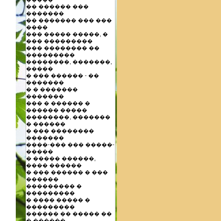
�� ������ ���
�������
�� ������� ��� ���
����
��� ����� �����, �
��� ���������
��� �������� ��
���������
��������, �������,
�����
� ��� ������ - ��
�������
� � �������
�������
��� � ������ �
������ �����
��������, �������
� ������
� ��� ��������
�������
����-��� ��� �����-
�����
� ����� ������,
���� ������
� ��� ������ � ���
������
��������� �
���������
� ���� ����� �
���������
������ �� ����� ��
� ������