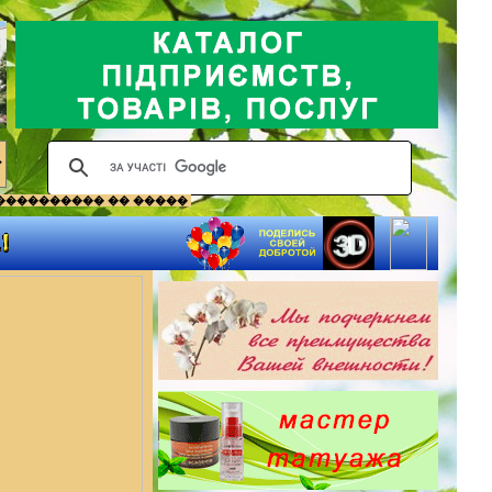
���������� �� �����