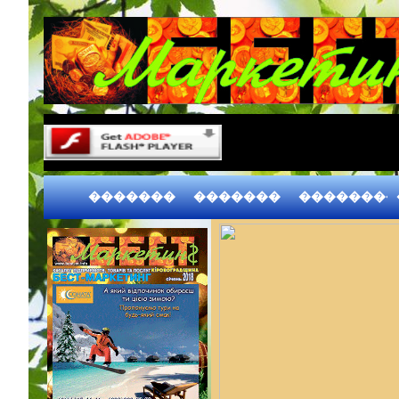
�������
�������
��������