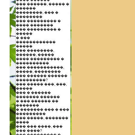
��� ������, ����� �
������
��������, ��� �
��������
��� ��������� �
���� �������
��� ��������� �
�����
� ���
������������
�����
��� ��������,
������, �����
���� ��������� �
����������
��� �����������,
�����, ��������
��� ������ ������
���������?
��� ����� ���, ���,
�����
��� � ������
������� ������
� ��� ������ ��
�������
� ������� ��� � ���
���������
��� �����, �������
����
��� ��� ����, ���
��� ����?
��� ��������� �