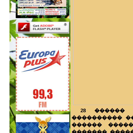
28 ������ 
���������� ���
������ �����
�������, ����