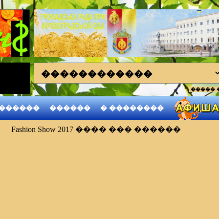
����� 
��
������
������
� ��������