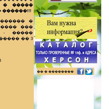
 � �����
������!!!
������ �
����� ���
 - �����
����� �� 3
3
�� � ��������