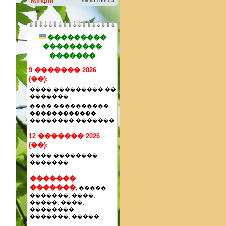
���������
���������
�������
9 ������� 2026
(��):
���� ��������� ��
�������
���� ����������
������������
�������� �������
12 ������� 2026
(��):
���� ��������
�������
�������
�������
: �����,
�������, ����,
�����, ����,
��������,
�������, �����