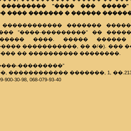
��������� "���� ��� �����"
� ���� ������� � ������ ������ 
 ������������ ������� �����
��� "����-���������" �� ����
������ ����. ����� ������
����� �����������, �� �/�). ��� �
��� �� ���������� ��������.
����-���������"
, ������������ �������, 1, ��.21
9-900-30-98, 068-079-93-40