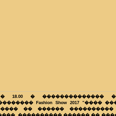
� 18.00 � �������������� �
������ Fashion Show 2017 "���� ��
���� �� ������ ���������� 
����, ���������� ������ �� ���