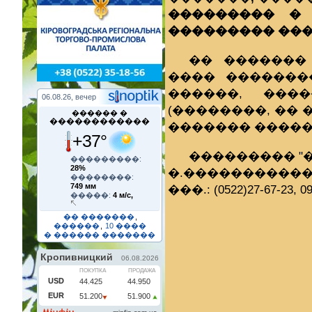
��������� � 
��������� ���
�� �������
���� �������
������, ���
06.08.26, вечер
(��������, �� 
������ �
������������
������� �����
+37°
��������� "
���������:
28%
�.������������
��������:
749 мм
���.: (0522)27-67-23, 09
�����:
4 м/с,
�� �������
,
������
,
10 ����
� ������ �������