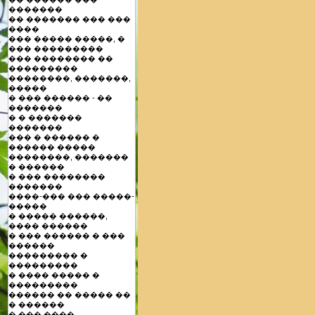
�������
�� ������� ��� ���
����
��� ����� �����, �
��� ���������
��� �������� ��
���������
��������, �������,
�����
� ��� ������ - ��
�������
� � �������
�������
��� � ������ �
������ �����
��������, �������
� ������
� ��� ��������
�������
����-��� ��� �����-
�����
� ����� ������,
���� ������
� ��� ������ � ���
������
��������� �
���������
� ���� ����� �
���������
������ �� ����� ��
� ������
� ��� ����