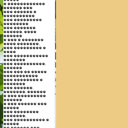
� ������������
������ ���
��� ������ �
����������
��� ���������
��������
��� �������
������, ����
������
� ��� � �������
���� �������,
��� ��������� �
����
��� �����������
�������
��� ����������,
������
��� ��� �� �����
�����������
��� �������� �
�������
��� ������,
�������, ������
� ��� ���������
������
� ��� ������ ���
�����
��� ��������
�������,
��� ���������� �
�����
�� ������ ���