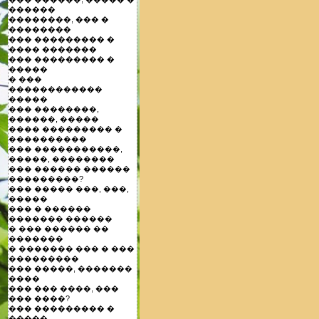
������
��������, ��� �
��������
��� ��������� �
���� �������
��� ��������� �
�����
� ���
������������
�����
��� ��������,
������, �����
���� ��������� �
����������
��� �����������,
�����, ��������
��� ������ ������
���������?
��� ����� ���, ���,
�����
��� � ������
������� ������
� ��� ������ ��
�������
� ������� ��� � ���
���������
��� �����, �������
����
��� ��� ����, ���
��� ����?
��� ��������� �
�����