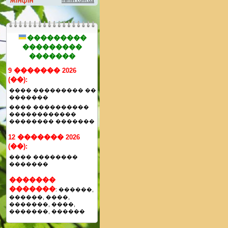
���������
���������
�������
9 ������� 2026
(��):
���� ��������� ��
�������
���� ����������
������������
�������� �������
12 ������� 2026
(��):
���� ��������
�������
�������
�������
: ������,
������, ����,
�������, ����,
�������, ������