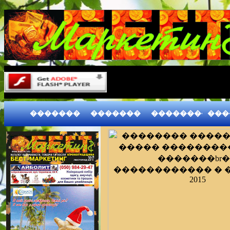
�������
�������
����������
���