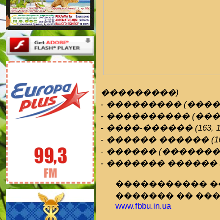
���������)
- ��������� (���
- ���������� (��
- ����-������ (163, 166,
- ������ ������ (163,
- ������ (�������
- ������� ������
����������� 
������� �� ���. 05
www.fbbu.in.ua