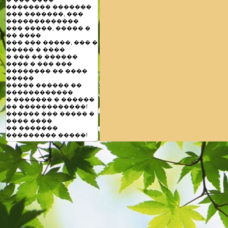
�������� �������
��� �������, ���
�������������
��� �����, ����� �
�� ����
��� ��� �����, ��� �
����� � ����
� ��� �� ������
���� � ��� ���
�������� �� ����
�����
����� ������ ��
������������
� ������� � ������
�� ������������!
������ ��� ����� �
���� ����
�� �������
��������� �����!