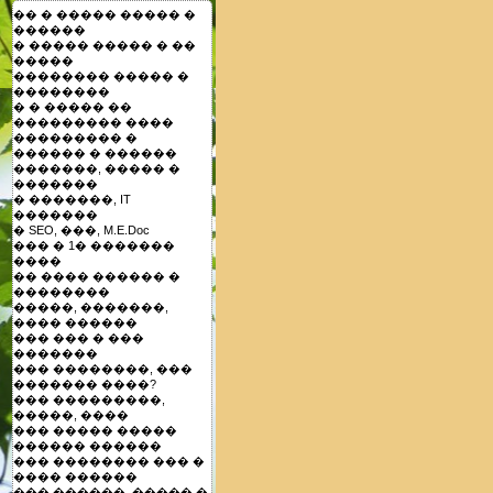
�� � ����� ����� �
������
� ����� ����� � ��
�����
�������� ����� �
��������
� � ����� ��
��������� ����
��������� �
������ � ������
�������, ����� �
�������
� �������, IT
�������
� SEO, ���, M.E.Doc
��� � 1� �������
����
�� ���� ������ �
��������
�����, �������,
���� ������
��� ��� � ���
�������
��� ��������, ���
������� ����?
��� ���������,
�����, ����
��� ����� �����
������ ������
��� �������� ��� �
���� ������
��� ������, ����� �