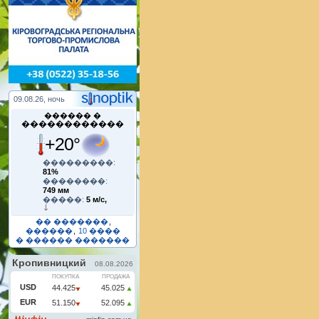
09.08.26, ночь
������ �
������������
+20°
���������:
81%
��������:
749 мм
�����:
5 м/с,
�� �������
,
������
,
10 ����
� ������ �������