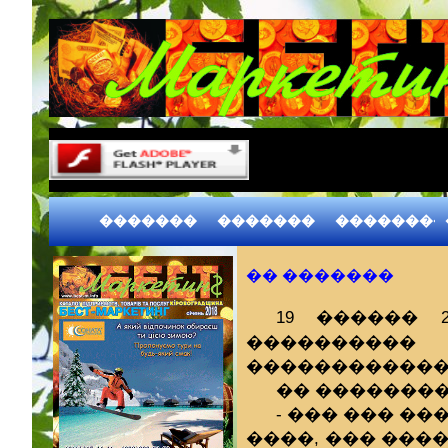
�������
�������
��������
�� �������
19 ������ 
���������
������������
�� ��������
- ��� ��� ��
����, ��� ���