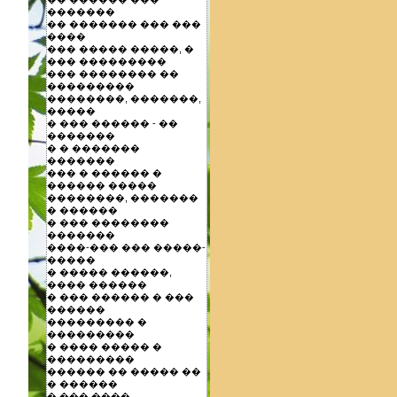
�������
�� ������� ��� ���
����
��� ����� �����, �
��� ���������
��� �������� ��
���������
��������, �������,
�����
� ��� ������ - ��
�������
� � �������
�������
��� � ������ �
������ �����
��������, �������
� ������
� ��� ��������
�������
����-��� ��� �����-
�����
� ����� ������,
���� ������
� ��� ������ � ���
������
��������� �
���������
� ���� ����� �
���������
������ �� ����� ��
� ������
� ��� ����