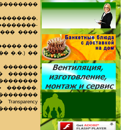
��������
��������,
������-
��� ����
����� ���
 �.�.) ��
 �������
l � ������
���������
 ������.
 ��������
nsparency
���������