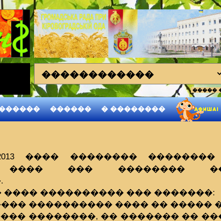
����� 
��
������
������
� ��������
2013 ���� �������� �������
� ���� ��� �������� ��
.
 ���� ���������� ��� �������:
���� ���������� ���� �� ����� �
���� ��������, �� ������� �� �