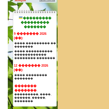
���������
���������
�������
9 ������� 2026
(��):
���� ��������� ��
�������
���� ����������
������������
�������� �������
12 ������� 2026
(��):
���� ��������
�������
�������
�������
:
���������, ����,
������, �����,
�������