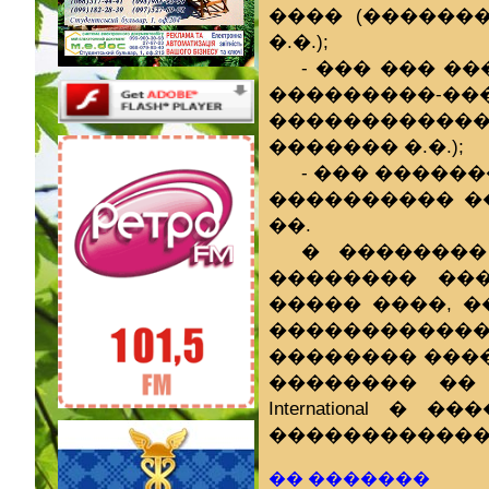
���� (������
�.�.);
- ��� ��� �
���������
������������
������� �.�.);
- ��� �����
���������� ��
��.
� ��������
�������� ������
����� ����, 
�����������
�������� ���
�������� �� �
International
������������
�� �������