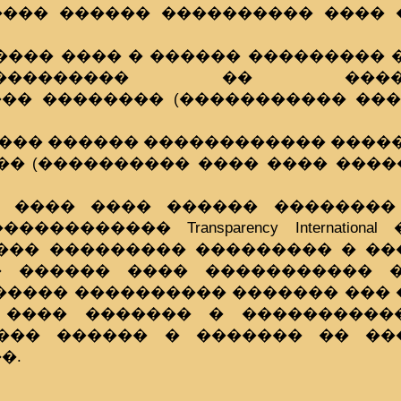
���� ������ ���������� ���� 
����� ���� � ������ ��������� 
-����������� �� �����
�� �������� (����������� ���
���� ������ ������������ ����
� (���������� ���� ���� ������
 ���� ���� ������ ��������
�������� Transparency Internationa
���� ��������� ��������� � �
� ������ ���� ����������� �
����� ���������� ������� ���
��� ������� � ����������� Tra
 � ������ ������ � ������� �� �
�.