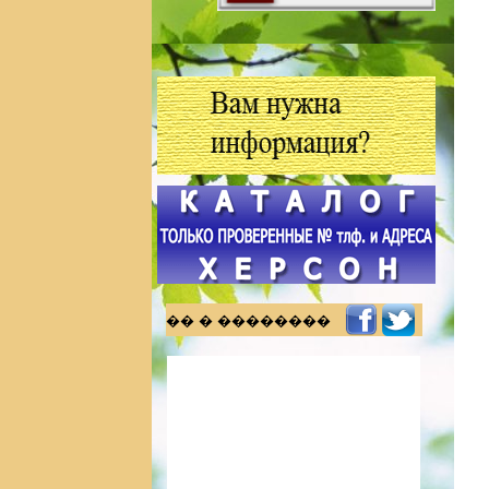
�� � ��������