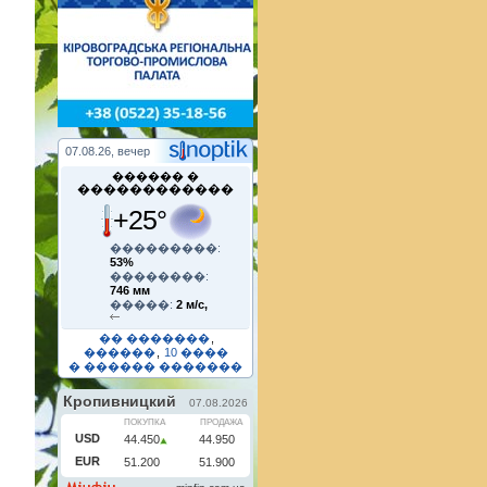
07.08.26, вечер
������ �
������������
+25°
���������:
53%
��������:
746 мм
�����:
2 м/с,
�� �������
,
������
,
10 ����
� ������ �������