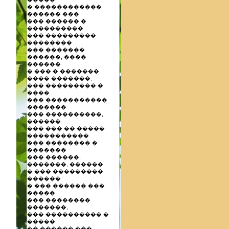
� ������������
������ ���
��� ������ �
����������
��� ���������
��������
��� �������
������, ����
������
� ��� � �������
���� �������,
��� ��������� �
����
��� �����������
�������
��� ����������,
������
��� ��� �� �����
�����������
��� �������� �
�������
��� ������,
�������, ������
� ��� ���������
������
� ��� ������ ���
�����
��� ��������
�������,
��� ���������� �
�����
�� ������ ���