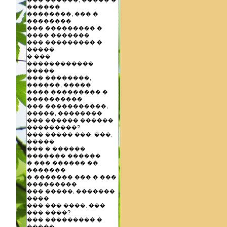
������
��������, ��� �
��������
��� ��������� �
���� �������
��� ��������� �
�����
� ���
������������
�����
��� ��������,
������, �����
���� ��������� �
����������
��� �����������,
�����, ��������
��� ������ ������
���������?
��� ����� ���, ���,
�����
��� � ������
������� ������
� ��� ������ ��
�������
� ������� ��� � ���
���������
��� �����, �������
����
��� ��� ����, ���
��� ����?
��� ��������� �
�����