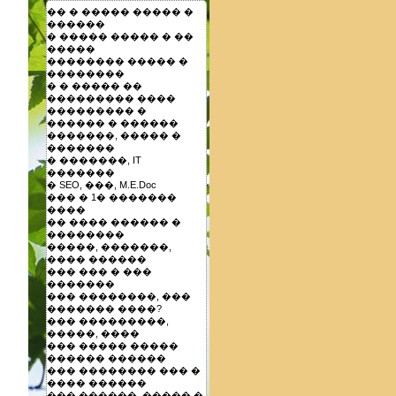
�� � ����� ����� �
������
� ����� ����� � ��
�����
�������� ����� �
��������
� � ����� ��
��������� ����
��������� �
������ � ������
�������, ����� �
�������
� �������, IT
�������
� SEO, ���, M.E.Doc
��� � 1� �������
����
�� ���� ������ �
��������
�����, �������,
���� ������
��� ��� � ���
�������
��� ��������, ���
������� ����?
��� ���������,
�����, ����
��� ����� �����
������ ������
��� �������� ��� �
���� ������
��� ������, ����� �