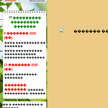
���������
���������
�������
9 ������� 2026
(��):
���� ��������� ��
�������
���� ����������
������������
�������� �������
12 ������� 2026
(��):
���� ��������
�������
�������
�������
: ������,
���������, ������
�� � ����� ����� �
������