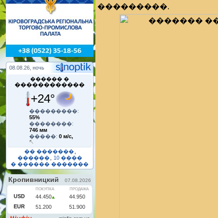
���������.
08.08.26, ночь
������ �
������������
+24°
���������:
55%
��������:
746 мм
�����:
0 м/с,
�� �������
,
������
,
10 ����
� ������ �������