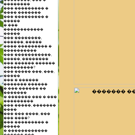
��������
��� ��������� �
���� �������
��� ��������� �
�����
� ���
������������
�����
��� ��������,
������, �����
���� ��������� �
����������
��� �����������,
�����, ��������
��� ������ ������
���������?
��� ����� ���, ���,
�����
��� � ������
������� ������
� ��� ������ ��
�������
� ������� ��� � ���
���������
��� �����, �������
����
��� ��� ����, ���
��� ����?
��� ��������� �
�����
� ������������
������ ���