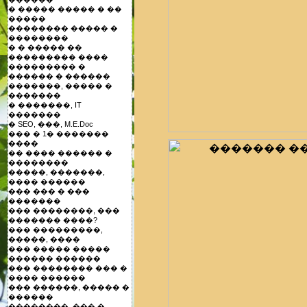
� ����� ����� � ��
�����
�������� ����� �
��������
� � ����� ��
��������� ����
��������� �
������ � ������
�������, ����� �
�������
� �������, IT
�������
� SEO, ���, M.E.Doc
��� � 1� �������
����
�� ���� ������ �
��������
�����, �������,
���� ������
��� ��� � ���
�������
��� ��������, ���
������� ����?
��� ���������,
�����, ����
��� ����� �����
������ ������
��� �������� ��� �
���� ������
��� ������, ����� �
������
��������, ��� �