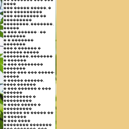
����
��� ����� �����, �
��� ���������
��� �������� ��
���������
��������, �������,
�����
� ��� ������ - ��
�������
� � �������
�������
��� � ������ �
������ �����
��������, �������
� ������
� ��� ��������
�������
����-��� ��� �����-
�����
� ����� ������,
���� ������
� ��� ������ � ���
������
��������� �
���������
� ���� ����� �
���������
������ �� ����� ��
� ������
� ��� ����
�������� �������
��� �������, ���