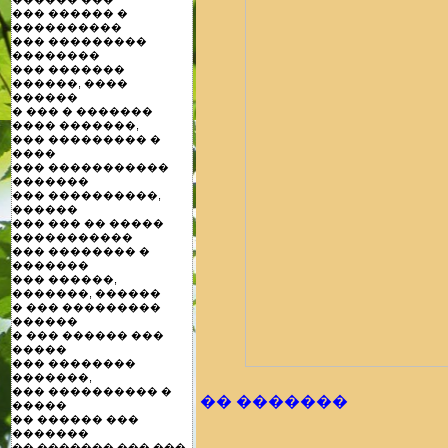
��� ������ �
����������
��� ���������
��������
��� �������
������, ����
������
� ��� � �������
���� �������,
��� ��������� �
����
��� �����������
�������
��� ����������,
������
��� ��� �� �����
�����������
��� �������� �
�������
��� ������,
�������, ������
� ��� ���������
������
� ��� ������ ���
�����
��� ��������
�������,
��� ���������� �
�� �������
�����
�� ������ ���
�������
�� ������� ��� ���