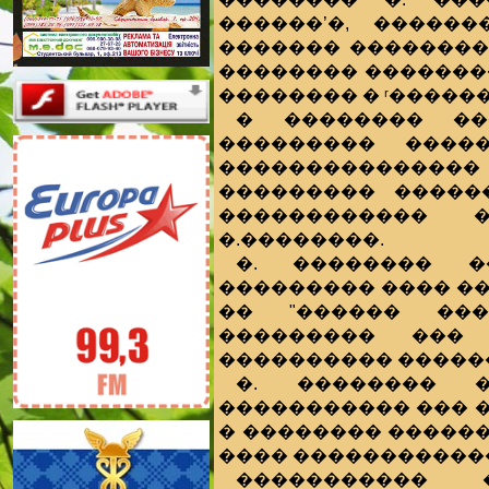
������’�, ������
������� ��������
�������� �������
�������� � ʳ�����
� �������� ��
��������� ����
��������������
��������� �����
������������ 
�.��������.
�. �������� �
��������� ���� ��
�� "������ ���
��������� ���
���������� �����
�. �������� �
����������� ��� 
� �������� �����
���� �����������
����������� �