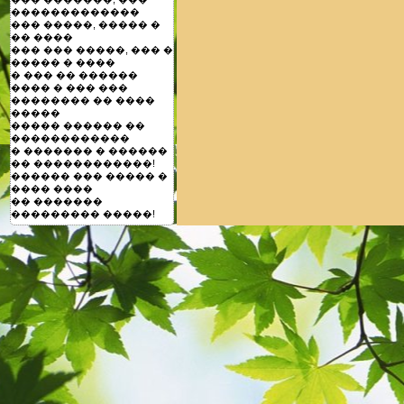
�������������
��� �����, ����� �
�� ����
��� ��� �����, ��� �
����� � ����
� ��� �� ������
���� � ��� ���
�������� �� ����
�����
����� ������ ��
������������
� ������� � ������
�� ������������!
������ ��� ����� �
���� ����
�� �������
��������� �����!