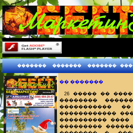
�������
�������
����������
���
�� �������
26 ����� �� ����
�������� ������
����������� �
������������ ���
���������� ���� 
��������� ������
�������� �. ��