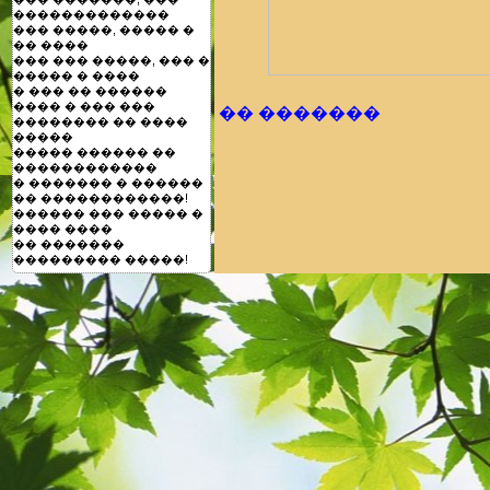
�������������
��� �����, ����� �
�� ����
��� ��� �����, ��� �
����� � ����
� ��� �� ������
���� � ��� ���
�� �������
�������� �� ����
�����
����� ������ ��
������������
� ������� � ������
�� ������������!
������ ��� ����� �
���� ����
�� �������
��������� �����!