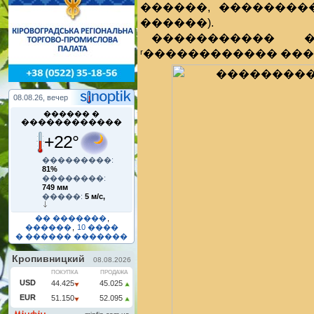
������, ��������
������).
����������� �
ʳ������������ ���
08.08.26, вечер
������ �
������������
+22°
���������:
81%
��������:
749 мм
�����:
5 м/с,
�� �������
,
������
,
10 ����
� ������ �������