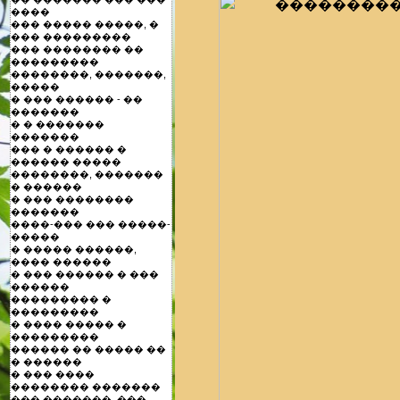
����
��� ����� �����, �
��� ���������
��� �������� ��
���������
��������, �������,
�����
� ��� ������ - ��
�������
� � �������
�������
��� � ������ �
������ �����
��������, �������
� ������
� ��� ��������
�������
����-��� ��� �����-
�����
� ����� ������,
���� ������
� ��� ������ � ���
������
��������� �
���������
� ���� ����� �
���������
������ �� ����� ��
� ������
� ��� ����
�������� �������
��� �������, ���