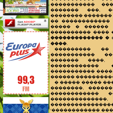
����������� ��
������� ���, �
�������� �������
�� ������������ 
����� � ������ 
���������� ���� 
������������� � 
����
.
��������� ��
����������� ��
������� ����, 
������������ 
����������� ����
������ ���������
� ����� ����� ���
��������, �����
������������ �
��������������,
����������������
ʳ������������ ����