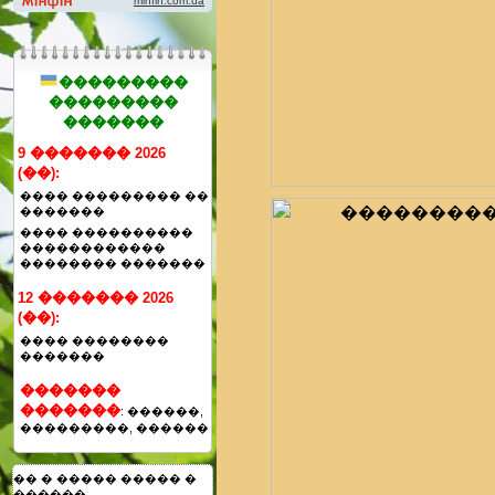
���������
���������
�������
9 ������� 2026
(��):
���� ��������� ��
�������
���� ����������
������������
�������� �������
12 ������� 2026
(��):
���� ��������
�������
�������
�������
: ������,
���������, ������
�� � ����� ����� �
������