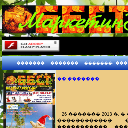
�������
�������
����������
���
�� �������
26 ������� 2013 �.
������������ 
����������� ��