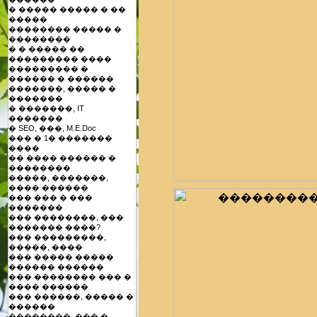
� ����� ����� � ��
�����
�������� ����� �
��������
� � ����� ��
��������� ����
��������� �
������ � ������
�������, ����� �
�������
� �������, IT
�������
� SEO, ���, M.E.Doc
��� � 1� �������
����
�� ���� ������ �
��������
�����, �������,
���� ������
��� ��� � ���
�������
��� ��������, ���
������� ����?
��� ���������,
�����, ����
��� ����� �����
������ ������
��� �������� ��� �
���� ������
��� ������, ����� �
������
��������, ��� �