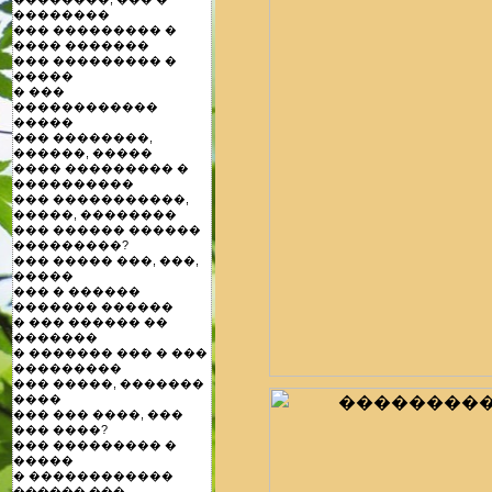
��������
��� ��������� �
���� �������
��� ��������� �
�����
� ���
������������
�����
��� ��������,
������, �����
���� ��������� �
����������
��� �����������,
�����, ��������
��� ������ ������
���������?
��� ����� ���, ���,
�����
��� � ������
������� ������
� ��� ������ ��
�������
� ������� ��� � ���
���������
��� �����, �������
����
��� ��� ����, ���
��� ����?
��� ��������� �
�����
� ������������
������ ���