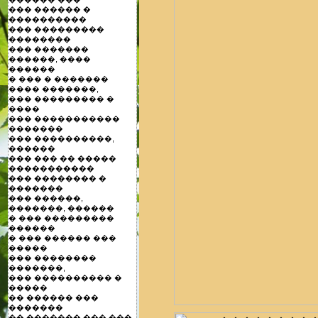
��� ������ �
����������
��� ���������
��������
��� �������
������, ����
������
� ��� � �������
���� �������,
��� ��������� �
����
��� �����������
�������
��� ����������,
������
��� ��� �� �����
�����������
��� �������� �
�������
��� ������,
�������, ������
� ��� ���������
������
� ��� ������ ���
�����
��� ��������
�������,
��� ���������� �
�����
�� ������ ���
�������
�� ������� ��� ���