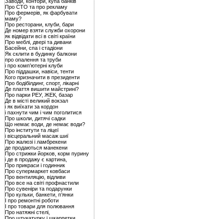
Заводи, контори, купа банків
Про СТО та про рекламу
Про фермерів, як фарбувати
маму?
Про ресторани, клуби, бари
Де номер взяти служби охорони
як відвідати всі в світі країни
Про меблі, двері та дивани
Басейни, спа і стадіони
Як склити в будинку балкони
про опалення та труби
і про комп’ютерні клуби
Про піддашки, навіси, тенти
Кого призначити в президенти
Про бодібілдинг, спорт, лікарні
Де плаття вишити майстрині?
Про парки РЕУ, ЖЕК, базар
Де в місті великий вокзал
і як виїхати за кордон
і пахнути чим і чим поголитися
Про школи, дитячі садки
Що немає води, де немає води?
Про інститути та ліцеї
і вісцеральний масаж шиї
Про жалюзі і ламбрекени
де продаються манекени
Про стрижки йорков, корм пурину
і де в продажу є картина,
Про прикраси і годинник
Про супермаркет ковбаси
Про вентиляцію, відливи
Про все на світі профнастили
Про сувеніри та подарунки
Про кульки, банкети, п’янки
І про ремонтні роботи
І про товари для полювання
Про натяжні стелі,
Про штукатурку і шкарпетки