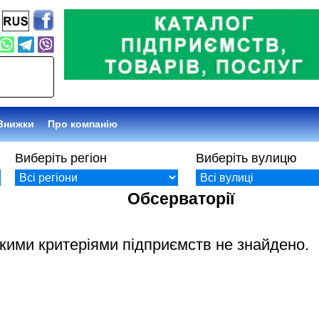
Знижки
Про компанію
Виберіть регіон
Виберіть вулицю
Обсерваторії
акими критеріями підприємств не знайдено.