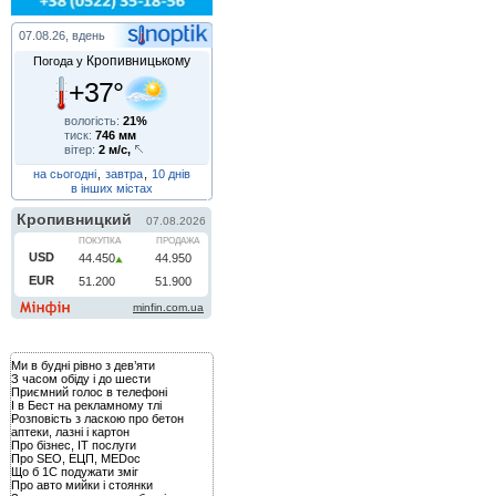
07.08.26, вдень
Кропивницькому
Погода у
+37°
вологість:
21%
тиск:
746 мм
вітер:
2 м/с,
на сьогодні
,
завтра
,
10 днів
в інших містах
Ми в будні рівно з дев’яти
З часом обіду і до шести
Приємний голос в телефоні
І в Бест на рекламному тлі
Розповість з ласкою про бетон
аптеки, лазні і картон
Про бізнес, IT послуги
Про SEO, ЕЦП, MEDoc
Що б 1С подужати зміг
Про авто мийки і стоянки