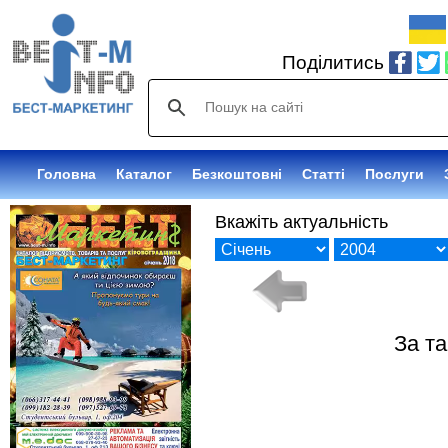
Поділитись
Головна
Каталог
Безкоштовні
Статті
Послуги
Вкажіть актуальність
За т