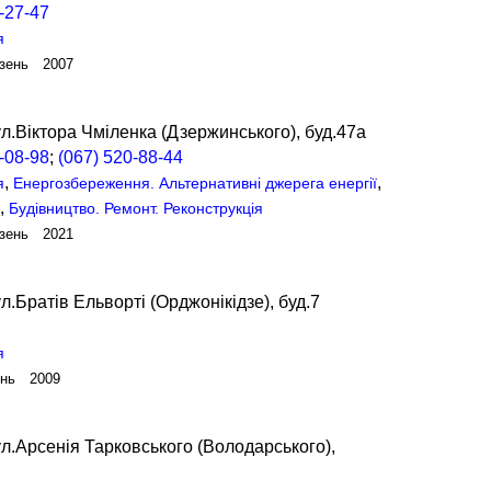
-27-47
я
зень 2007
П
л.Віктора Чміленка (Дзержинського), буд.47а
-08-98
;
(067) 520-88-44
,
,
я
Енергозбереження. Альтернативні джерега енергії
,
я
Будівництво. Ремонт. Реконструкція
зень 2021
л.Братів Ельворті (Орджонікідзе), буд.7
я
ень 2009
л.Арсенія Тарковського (Володарського),