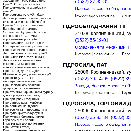
Заводи, контори, купа банків
(0522) 27-83-35
Про СТО та про рекламу
Про фермерів, як фарбувати
Насоси. Насосне обладнанн
маму?
Про ресторани, клуби, бари
Інформація станом на Лип
Де номер взяти служби охорони
як відвідати всі в світі країни
Про меблі, двері та дивани
ГІДРООБЛАДНАННЯ, ПП
Басейни, спа і стадіони
Як склити в будинку балкони
25028, Кропивницький, ву
про опалення та труби
і про комп’ютерні клуби
(0522) 55-19-01
Про піддашки, навіси, тенти
Кого призначити в президенти
,
Обладнання та механізми
Н
Про бодібілдинг, спорт, лікарні
Де плаття вишити майстрині?
Інформація станом на Бере
Про парки РЕУ, ЖЕК, базар
Де в місті великий вокзал
і як виїхати за кордон
ГІДРОСИЛА, ПАТ
і пахнути чим і чим поголитися
Про школи, дитячі садки
25006, Кропивницький, ву
Що немає води, де немає води?
Про інститути та ліцеї
(0522) 39-14-95
;
(0522) 39
і вісцеральний масаж шиї
Про жалюзі і ламбрекени
,
Заводи
Насоси. Насосне об
де продаються манекени
Про стрижки йорков, корм пурину
Інформація станом на Груд
і де в продажу є картина,
Про прикраси і годинник
Про супермаркет ковбаси
ГІДРОСИЛА, ТОРГОВИЙ Д
Про вентиляцію, відливи
Про все на світі профнастили
25026, Кропивницький, ву
Про сувеніри та подарунки
Про кульки, банкети, п’янки
(0522) 35-83-34
;
(0522) 35
І про ремонтні роботи
І про товари для полювання
Насоси. Насосне обладнанн
Про натяжні стелі,
Про штукатурку і шкарпетки