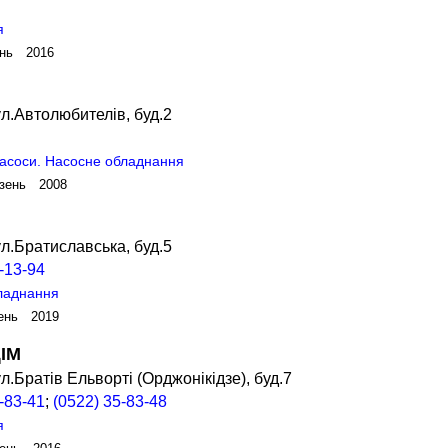
я
ень 2016
л.Автолюбителів, буд.2
асоси. Насосне обладнання
зень 2008
л.Братиславська, буд.5
-13-94
ладнання
ень 2019
ІМ
л.Братів Ельворті (Орджонікідзе), буд.7
-83-41
;
(0522) 35-83-48
я