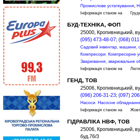
,
Промислове устаткування
Н
Інформація станом на Груд
БУД-ТЕХНІКА, ФОП
25000, Кропивницький, ву
(095) 473-48-07
;
(068) 011
Садовий інвентар, машини,
Компресори. Компресорне у
Зварювання, зварювальне о
Інформація станом на Лют
ГЕНД, ТОВ
25006, Кропивницький, ву
(096) 206-31-23
;
(097) 206
Насоси. Насосне обладнанн
Інформація станом на Жов
ГІДРАВЛІКА НВФ, ТОВ
25006, Кропивницький, ву
буд.76/3