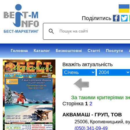
Поділитись
Головна
Каталог
Безкоштовні
Статті
Послуги
Вкажіть актуальність
За такими критеріями з
Сторінка
1
2
АКВАМАШ - ГРУП, ТОВ
25006, Кропивницький, ву
(050) 341-09-49