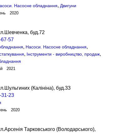
,
асоси. Насосне обладнання
Двигуни
ень 2020
л.Шевченка, буд.72
-67-57
,
,
 обладнання
Насоси. Насосне обладнання
,
,
статкування
Інструменти - виробництво, продаж
бладнання
ий 2021
л.Шульгиних (Калініна), буд.33
-31-23
я
тень 2020
л.Арсенія Тарковського (Володарського),