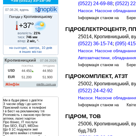
(0522) 24-69-88
;
(0522) 22
07.08.26, вдень
Насоси. Насосне обладнанн
Кропивницькому
Погода у
Інформація станом на Бере
+37°
ГІДРОЕЛЕКТРОЦЕНТР, П
вологість:
21%
25014, Кропивницький, ву
тиск:
746 мм
вітер:
2 м/с,
(0522) 36-15-74
;
(095) 415
на сьогодні
,
завтра
,
10 днів
Насоси. Насосне обладнанн
в інших містах
Автозапчастини, обладнанн
Інформація станом на Бере
ГІДРОКОМПЛЕКТ, АТЗТ
25002, Кропивницький, ву
(0522) 24-42-92
Насоси. Насосне обладнанн
Ми в будні рівно з дев’яти
З часом обіду і до шести
Інформація станом на Квіт
Приємний голос в телефоні
І в Бест на рекламному тлі
Розповість з ласкою про бетон
ГІДРОМ, ТОВ
аптеки, лазні і картон
Про бізнес, IT послуги
25006, Кропивницький, ву
Про SEO, ЕЦП, MEDoc
Що б 1С подужати зміг
буд.76/3
Про авто мийки і стоянки