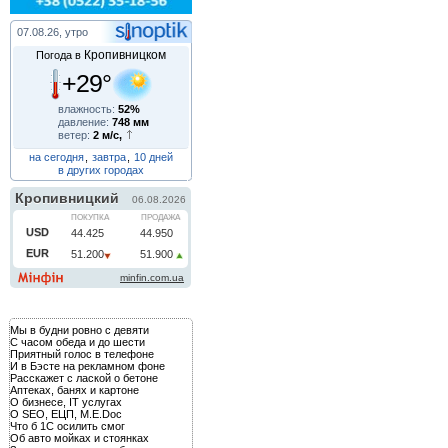
07.08.26, утро
Кропивницком
Погода в
+29°
влажность:
52%
давление:
748 мм
ветер:
2 м/с,
на сегодня
,
завтра
,
10 дней
в других городах
Мы в будни ровно с девяти
С часом обеда и до шести
Приятный голос в телефоне
И в Бэсте на рекламном фоне
Расскажет с лаской о бетоне
Аптеках, банях и картоне
О бизнесе, IT услугах
О SEO, ЕЦП, M.E.Doc
Что б 1С осилить смог
Об авто мойках и стоянках