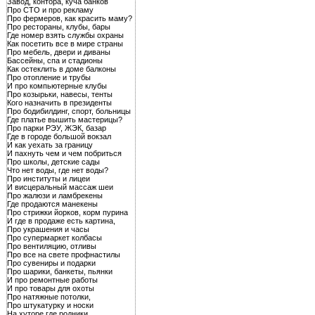
Завод, контора, куча банков
Про СТО и про рекламу
Про фермеров, как красить маму?
Про рестораны, клубы, бары
Где номер взять службы охраны
Как посетить все в мире страны
Про мебель, двери и диваны
Бассейны, спа и стадионы
Как остеклить в доме балконы
Про отопление и трубы
И про компьютерные клубы
Про козырьки, навесы, тенты
Кого назначить в президенты
Про бодибилдинг, спорт, больницы
Где платье вышить мастерицы?
Про парки РЭУ, ЖЭК, базар
Где в городе большой вокзал
И как уехать за границу
И пахнуть чем и чем побриться
Про школы, детские сады
Что нет воды, где нет воды?
Про институты и лицеи
И висцеральный массаж шеи
Про жалюзи и ламбрекены
Где продаются манекены
Про стрижки йорков, корм пурина
И где в продаже есть картина,
Про украшения и часы
Про супермаркет колбасы
Про вентиляцию, отливы
Про все на свете профнастилы
Про сувениры и подарки
Про шарики, банкеты, пьянки
И про ремонтные работы
И про товары для охоты
Про натяжные потолки,
Про штукатурку и носки
На хуторе где родники