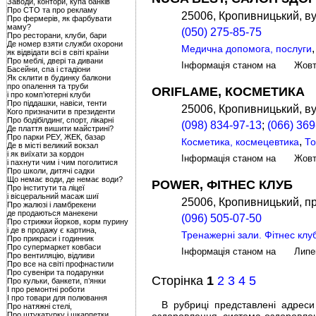
Заводи, контори, купа банків
Про СТО та про рекламу
25006, Кропивницький, ву
Про фермерів, як фарбувати
маму?
(050) 275-85-75
Про ресторани, клуби, бари
Де номер взяти служби охорони
Медична допомога, послуги
як відвідати всі в світі країни
Про меблі, двері та дивани
Інформація станом на Жов
Басейни, спа і стадіони
Як склити в будинку балкони
про опалення та труби
ORIFLAME, КОСМЕТИКА
і про комп’ютерні клуби
Про піддашки, навіси, тенти
25006, Кропивницький, ву
Кого призначити в президенти
Про бодібілдинг, спорт, лікарні
(098) 834-97-13
;
(066) 369
Де плаття вишити майстрині?
Про парки РЕУ, ЖЕК, базар
,
Косметика, космецевтика
То
Де в місті великий вокзал
і як виїхати за кордон
Інформація станом на Жов
і пахнути чим і чим поголитися
Про школи, дитячі садки
Що немає води, де немає води?
POWER, ФІТНЕС КЛУБ
Про інститути та ліцеї
і вісцеральний масаж шиї
25006, Кропивницький, пр
Про жалюзі і ламбрекени
де продаються манекени
(096) 505-07-50
Про стрижки йорков, корм пурину
і де в продажу є картина,
Тренажерні зали. Фітнес клу
Про прикраси і годинник
Про супермаркет ковбаси
Інформація станом на Лип
Про вентиляцію, відливи
Про все на світі профнастили
Про сувеніри та подарунки
Сторінка
1
2
3
4
5
Про кульки, банкети, п’янки
І про ремонтні роботи
І про товари для полювання
В рубриці представлені адреси і
Про натяжні стелі,
Про штукатурку і шкарпетки