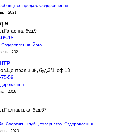
,
виробництво, продаж
Оздоровлення
ень 2021
ДІЯ
л.Гагаріна, буд.9
-05-18
,
,
Оздоровлення
Йога
зень 2021
ЕНТР
ов.Центральний, буд.3/1, оф.13
-75-59
здоровлення
ень 2018
л.Полтавська, буд.67
,
,
би
Спортивні клуби, товариства
Оздоровлення
тень 2020