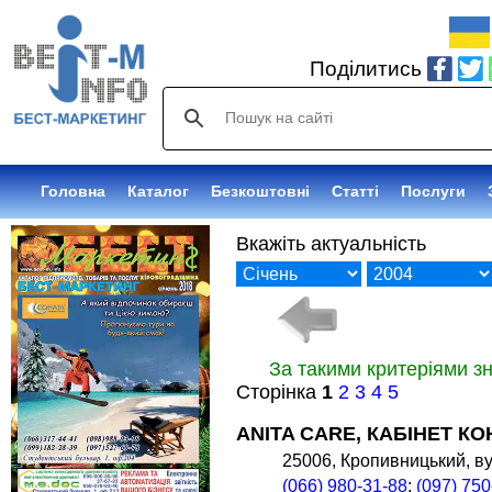
Поділитись
Головна
Каталог
Безкоштовні
Статті
Послуги
Вкажіть актуальність
За такими критеріями з
Сторінка
1
2
3
4
5
ANITA CARE, КАБІНЕТ КО
25006, Кропивницький, ву
(066) 980-31-88
;
(097) 750