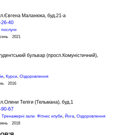
ул.Євгена Маланюка, буд.21-а
-26-40
 послуги
сень 2021
удентський бульвар (просп.Комуністичний),
,
,
би
Курси
Оздоровлення
ень 2016
л.Олени Теліги (Тельмана), буд.1
-90-67
,
,
,
Тренажерні зали. Фітнес клуби
Йога
Оздоровлення
зень 2018
РОВ’Я