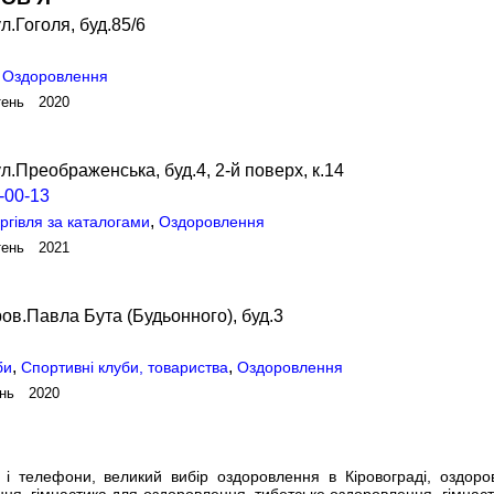
л.Гоголя, буд.85/6
,
Оздоровлення
тень 2020
л.Преображенська, буд.4, 2-й поверх, к.14
-00-13
,
ргівля за каталогами
Оздоровлення
тень 2021
ов.Павла Бута (Будьонного), буд.3
,
,
би
Спортивні клуби, товариства
Оздоровлення
ень 2020
 телефони, великий вибір оздоровлення в Кіровограді, оздоро