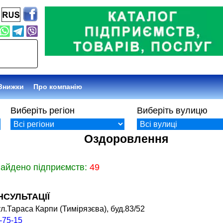
Знижки
Про компанію
Виберіть регіон
Виберіть вулицю
Оздоровлення
найдено підприємств:
49
НСУЛЬТАЦІЇ
л.Тараса Карпи (Тимірязєва), буд.83/52
-75-15