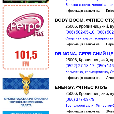
Білизна жіноча, чоловіча - 
Інформація станом на Квіт
BODY BOOM, ФІТНЕС СТУ
25006, Кропивницький, ву
(066) 502-05-10
;
(068) 502
Спортивні клуби, товариства
Інформація станом на Бере
DR.NONA, СЕРВІСНИЙ Ц
25006, Кропивницький, пр
(0522) 27-18-17
;
(050) 146
,
Косметика, космецевтика
О
Інформація станом на Лип
ENERGY, ФІТНЕС КЛУБ
25006, Кропивницький, ву
(066) 377-09-79
Тренажерні зали. Фітнес клу
Інформація станом на Жов