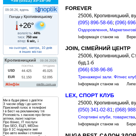
FOREVER
09.08.26, вдень
25006, Кропивницький, в
Кропивницькому
Погода у
(095) 896-58-66
;
(096) 696
+26°
,
Оздоровлення
Маркетингові
вологість:
44%
Інформація станом на Вере
тиск:
750 мм
вітер:
6 м/с,
JOIN, СІМЕЙНИЙ ЦЕНТР
на сьогодні
,
завтра
,
10 днів
в інших містах
25006, Кропивницький, Ст
буд.1-б
(066) 638-96-86
Тренажерні зали. Фітнес клу
Інформація станом на Лип
LEX, СПОРТ КЛУБ
Ми в будні рівно з дев’яти
25000, Кропивницький, ву
З часом обіду і до шести
Приємний голос в телефоні
(050) 341-02-81
;
(068) 988
І в Бест на рекламному тлі
Розповість з ласкою про бетон
Спортивні клуби, товариства
аптеки, лазні і картон
Про бізнес, IT послуги
Інформація станом на Бере
Про SEO, ЕЦП, MEDoc
Що б 1С подужати зміг
Про авто мийки і стоянки
NUGA BEST, САЛОН ЗДО