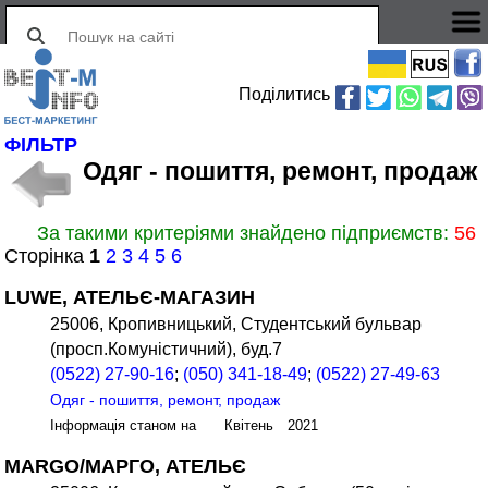
Поділитись
ФІЛЬТР
Одяг - пошиття, ремонт, продаж
За такими критеріями знайдено підприємств:
56
Сторінка
1
2
3
4
5
6
LUWE, АТЕЛЬЄ-МАГАЗИН
25006, Кропивницький, Студентський бульвар
(просп.Комуністичний), буд.7
(0522) 27-90-16
;
(050) 341-18-49
;
(0522) 27-49-63
Одяг - пошиття, ремонт, продаж
Інформація станом на Квітень 2021
MARGO/МАРГО, АТЕЛЬЄ