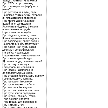
Заводи, контори, купа банків
Про СТО та про рекламу
Про фермерів, як фарбувати
маму?
Про ресторани, клуби, бари
Де номер взяти служби охорони
як відвідати всі в світі країни
Про меблі, двері та дивани
Басейни, спа і стадіони
Як склити в будинку балкони
про опалення та труби
і про комп’ютерні клуби
Про піддашки, навіси, тенти
Кого призначити в президенти
Про бодібілдинг, спорт, лікарні
Де плаття вишити майстрині?
Про парки РЕУ, ЖЕК, базар
Де в місті великий вокзал
і як виїхати за кордон
і пахнути чим і чим поголитися
Про школи, дитячі садки
Що немає води, де немає води?
Про інститути та ліцеї
і вісцеральний масаж шиї
Про жалюзі і ламбрекени
де продаються манекени
Про стрижки йорков, корм пурину
і де в продажу є картина,
Про прикраси і годинник
Про супермаркет ковбаси
Про вентиляцію, відливи
Про все на світі профнастили
Про сувеніри та подарунки
Про кульки, банкети, п’янки
І про ремонтні роботи
І про товари для полювання
Про натяжні стелі,
Про штукатурку і шкарпетки