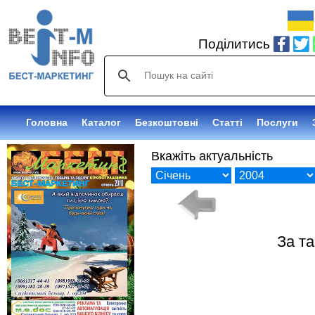
Поділитись
Головна
Каталог
Безкоштовні
Статті
Послуги
Вкажіть актуальність
За т