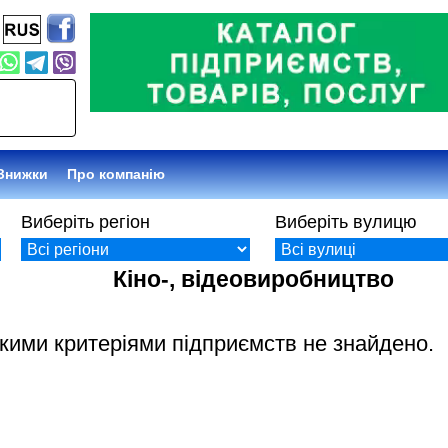
Знижки
Про компанію
Виберіть регіон
Виберіть вулицю
Кіно-, відеовиробництво
акими критеріями підприємств не знайдено.