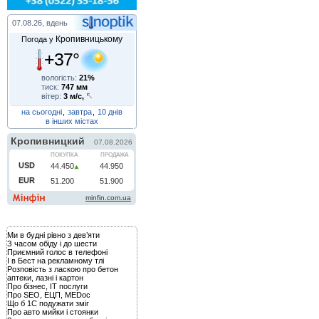
07.08.26, вдень
Кропивницькому
Погода у
+37°
вологість:
21%
тиск:
747 мм
вітер:
3 м/с,
на сьогодні
,
завтра
,
10 днів
в інших містах
Ми в будні рівно з дев’яти
З часом обіду і до шести
Приємний голос в телефоні
І в Бест на рекламному тлі
Розповість з ласкою про бетон
аптеки, лазні і картон
Про бізнес, IT послуги
Про SEO, ЕЦП, MEDoc
Що б 1С подужати зміг
Про авто мийки і стоянки