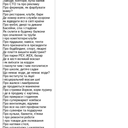
Заводи, контори, купа банків
Про СТО та про рекламу
Про фермерів, як фарбувати
маму?
Про ресторани, клуби, бари
Де номер взяти служби охорони
як відвідати всі в світі країни
Про меблі, двері та дивани
Басейни, спа і стадіони
Як склити в будинку балкони
про опалення та труби
і про комп’ютерні клуби
Про піддашки, навіси, тенти
Кого призначити в президенти
Про бодібілдинг, спорт, лікарні
Де плаття вишити майстрині?
Про парки РЕУ, ЖЕК, базар
Де в місті великий вокзал
і як виїхати за кордон
і пахнути чим і чим поголитися
Про школи, дитячі садки
Що немає води, де немає води?
Про інститути та ліцеї
і вісцеральний масаж шиї
Про жалюзі і ламбрекени
де продаються манекени
Про стрижки йорков, корм пурину
і де в продажу є картина,
Про прикраси і годинник
Про супермаркет ковбаси
Про вентиляцію, відливи
Про все на світі профнастили
Про сувеніри та подарунки
Про кульки, банкети, п’янки
І про ремонтні роботи
І про товари для полювання
Про натяжні стелі,
Про штукатурку і шкарпетки