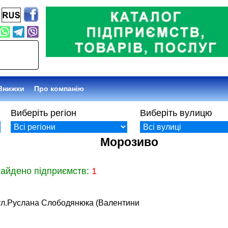
Знижки
Про компанію
Виберіть регіон
Виберіть вулицю
Морозиво
найдено підприємств:
1
вул.Руслана Слободянюка (Валентини