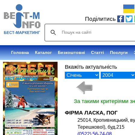
Поділитись
Головна
Каталог
Безкоштовні
Статті
Послуги
Вкажіть актуальність
За такими критеріями з
ФІРМА ЛАСКА, ПОГ
25014, Кропивницький, 
Терешкової), буд.215
(0522) 56-74-08