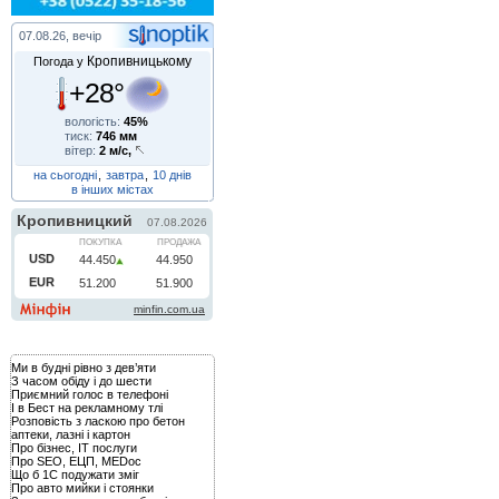
07.08.26, вечір
Кропивницькому
Погода у
+28°
вологість:
45%
тиск:
746 мм
вітер:
2 м/с,
на сьогодні
,
завтра
,
10 днів
в інших містах
Ми в будні рівно з дев’яти
З часом обіду і до шести
Приємний голос в телефоні
І в Бест на рекламному тлі
Розповість з ласкою про бетон
аптеки, лазні і картон
Про бізнес, IT послуги
Про SEO, ЕЦП, MEDoc
Що б 1С подужати зміг
Про авто мийки і стоянки