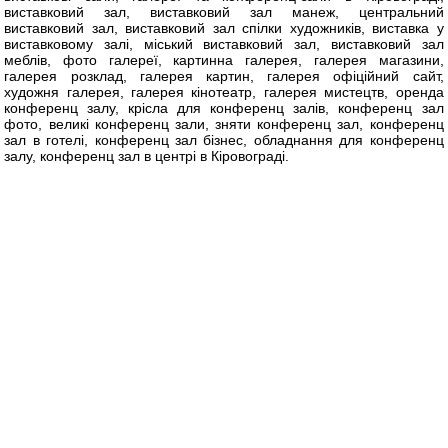
виставковий зал, виставковий зал манеж, центральний
виставковий зал, виставковий зал спілки художників, виставка у
виставковому залі, міський виставковий зал, виставковий зал
меблів, фото галереї, картинна галерея, галерея магазини,
галерея розклад, галерея картин, галерея офіційний сайт,
художня галерея, галерея кінотеатр, галерея мистецтв, оренда
конференц залу, крісла для конференц залів, конференц зал
фото, великі конференц зали, зняти конференц зал, конференц
зал в готелі, конференц зал бізнес, обладнання для конференц
залу, конференц зал в центрі в Кіровограді.