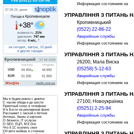
Информация состоянием н
07.08.26, днем
УПРАВЛІННЯ З ПИТАНЬ 
Кропивницком
Погода в
Кропивницький
+38°
(0522) 22-86-22
влажность:
21%
Аварийные службы
давление:
747 мм
ветер:
4 м/с,
Информация состоянием на
на сегодня
,
завтра
,
10 дней
в других городах
УПРАВЛІННЯ З ПИТАНЬ 
26200, Мала Виска
(05258) 5-12-63
Аварийные службы
Информация состоянием на
УПРАВЛІННЯ З ПИТАНЬ 
Мы в будни ровно с девяти
27100, Новоукраїнка
С часом обеда и до шести
Приятный голос в телефоне
(05251) 2-25-94
И в Бэсте на рекламном фоне
Расскажет с лаской о бетоне
Аварийные службы
Аптеках, банях и картоне
О бизнесе, IT услугах
Информация состоянием на
О SEO, ЕЦП, M.E.Doc
Что б 1С осилить смог
Об авто мойках и стоянках
УПРАВЛІННЯ З ПИТАНЬ 