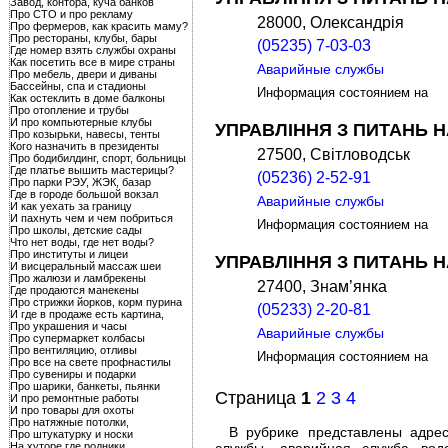
Завод, контора, куча банков
Про СТО и про рекламу
28000, Олександрія
Про фермеров, как красить маму?
Про рестораны, клубы, бары
(05235) 7-03-03
Где номер взять службы охраны
Как посетить все в мире страны
Аварийные службы
Про мебель, двери и диваны
Бассейны, спа и стадионы
Информация состоянием на
Как остеклить в доме балконы
Про отопление и трубы
И про компьютерные клубы
УПРАВЛІННЯ З ПИТАНЬ 
Про козырьки, навесы, тенты
Кого назначить в президенты
27500, Світловодськ
Про бодибилдинг, спорт, больницы
Где платье вышить мастерицы?
(05236) 2-52-91
Про парки РЭУ, ЖЭК, базар
Где в городе большой вокзал
Аварийные службы
И как уехать за границу
И пахнуть чем и чем побриться
Информация состоянием на
Про школы, детские сады
Что нет воды, где нет воды?
Про институты и лицеи
УПРАВЛІННЯ З ПИТАНЬ 
И висцеральный массаж шеи
Про жалюзи и ламбрекены
27400, Знам’янка
Где продаются манекены
Про стрижки йорков, корм пурина
(05233) 2-20-81
И где в продаже есть картина,
Про украшения и часы
Аварийные службы
Про супермаркет колбасы
Про вентиляцию, отливы
Информация состоянием на
Про все на свете профнастилы
Про сувениры и подарки
Про шарики, банкеты, пьянки
Страница
1
2
3
4
И про ремонтные работы
И про товары для охоты
Про натяжные потолки,
В рубрике представлены адрес
Про штукатурку и носки
На хуторе где родники