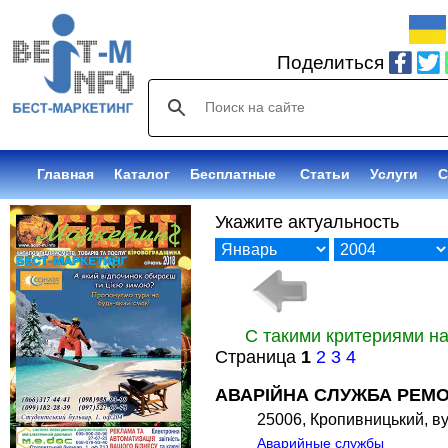
Поделиться
Главная
Каталог
Бесплатные
Статьи
Услуги
С
Укажите актуальность
С такими критериями н
Страница
1
2
3
4
АВАРІЙНА СЛУЖБА РЕМО
25006, Кропивницький, ву
Аварийные службы