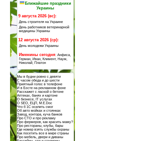
Ближайшие праздники
Украины
9 августа 2026 (вс):
День строителя на Украине
День работников ветеринарной
медицины Украины
12 августа 2026 (ср):
День молодежи Украины
Именины сегодня
: Анфиса,
Герман, Иван, Климент, Наум,
Николай, Платон
Мы в будни ровно с девяти
С часом обеда и до шести
Приятный голос в телефоне
И в Бэсте на рекламном фоне
Расскажет с лаской о бетоне
Аптеках, банях и картоне
О бизнесе, IT услугах
О SEO, ЕЦП, M.E.Doc
Что б 1С осилить смог
Об авто мойках и стоянках
Завод, контора, куча банков
Про СТО и про рекламу
Про фермеров, как красить маму?
Про рестораны, клубы, бары
Где номер взять службы охраны
Как посетить все в мире страны
Про мебель, двери и диваны
Бассейны, спа и стадионы