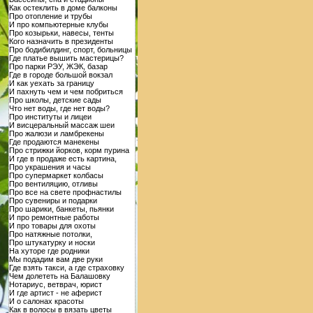
Как остеклить в доме балконы
Про отопление и трубы
И про компьютерные клубы
Про козырьки, навесы, тенты
Кого назначить в президенты
Про бодибилдинг, спорт, больницы
Где платье вышить мастерицы?
Про парки РЭУ, ЖЭК, базар
Где в городе большой вокзал
И как уехать за границу
И пахнуть чем и чем побриться
Про школы, детские сады
Что нет воды, где нет воды?
Про институты и лицеи
И висцеральный массаж шеи
Про жалюзи и ламбрекены
Где продаются манекены
Про стрижки йорков, корм пурина
И где в продаже есть картина,
Про украшения и часы
Про супермаркет колбасы
Про вентиляцию, отливы
Про все на свете профнастилы
Про сувениры и подарки
Про шарики, банкеты, пьянки
И про ремонтные работы
И про товары для охоты
Про натяжные потолки,
Про штукатурку и носки
На хуторе где родники
Мы подадим вам две руки
Где взять такси, а где страховку
Чем долететь на Балашовку
Нотариус, ветврач, юрист
И где артист - не аферист
И о салонах красоты
Как в волосы в вязать цветы