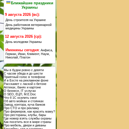
Ближайшие праздники
Украины
9 августа 2026 (вс):
День строителя на Украине
День работников ветеринарной
медицины Украины
12 августа 2026 (ср):
День молодежи Украины
Именины сегодня
: Анфиса,
Герман, Иван, Климент, Наум,
Николай, Платон
Мы в будни ровно с девяти
С часом обеда и до шести
Приятный голос в телефоне
И в Бэсте на рекламном фоне
Расскажет с лаской о бетоне
Аптеках, банях и картоне
О бизнесе, IT услугах
О SEO, ЕЦП, M.E.Doc
Что б 1С осилить смог
Об авто мойках и стоянках
Завод, контора, куча банков
Про СТО и про рекламу
Про фермеров, как красить маму?
Про рестораны, клубы, бары
Где номер взять службы охраны
Как посетить все в мире страны
Про мебель, двери и диваны
Бассейны, спа и стадионы