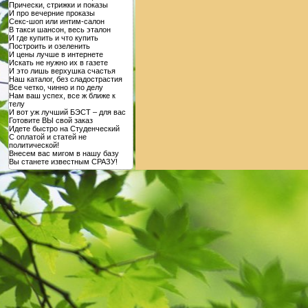
Прически, стрижки и показы
И про вечерние проказы
Секс-шоп или интим-салон
В такси шансон, весь эталон
И где купить и что купить
Построить и озеленить
И цены лучше в интернете
Искать не нужно их в газете
И это лишь верхушка счастья
Наш каталог, без сладострастия
Все четко, чинно и по делу
Нам ваш успех, все ж ближе к
телу
И вот уж лучший БЭСТ – для вас
Готовите ВЫ свой заказ
Идете быстро на Студенческий
С оплатой и статей не
политической!
Внесем вас мигом в нашу базу
Вы станете известным СРАЗУ!