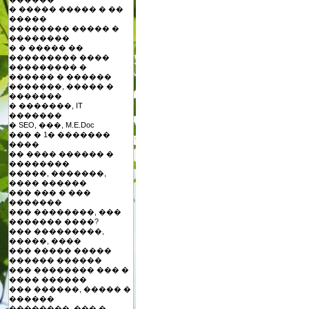
� ����� ����� � ��
�����
�������� ����� �
��������
� � ����� ��
��������� ����
��������� �
������ � ������
�������, ����� �
�������
� �������, IT
�������
� SEO, ���, M.E.Doc
��� � 1� �������
����
�� ���� ������ �
��������
�����, �������,
���� ������
��� ��� � ���
�������
��� ��������, ���
������� ����?
��� ���������,
�����, ����
��� ����� �����
������ ������
��� �������� ��� �
���� ������
��� ������, ����� �
������
��������, ��� �