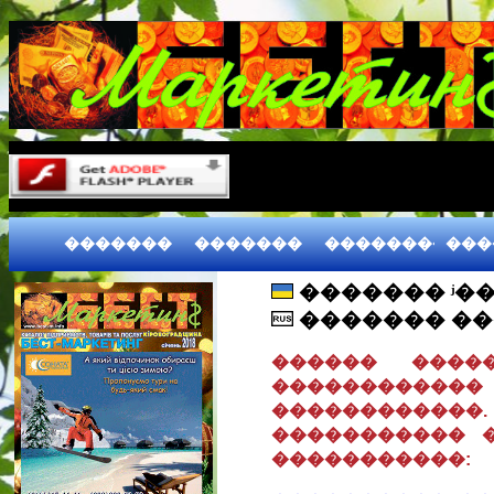
�������
�������
����������
���
������� ʲ�
������� �
������ ����
������������
������������.
����������� 
�����������: