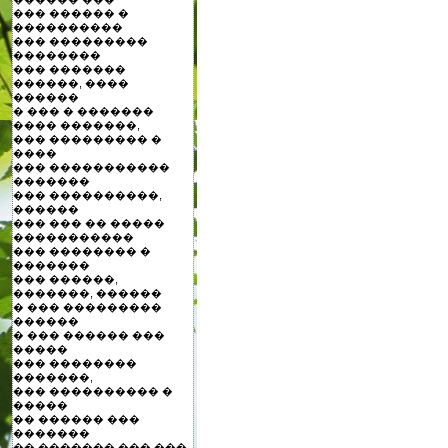
��� ������ �
����������
��� ���������
��������
��� �������
������, ����
������
� ��� � �������
���� �������,
��� ��������� �
����
��� �����������
�������
��� ����������,
������
��� ��� �� �����
�����������
��� �������� �
�������
��� ������,
�������, ������
� ��� ���������
������
� ��� ������ ���
�����
��� ��������
�������,
��� ���������� �
�����
�� ������ ���
�������
�� ������� ��� ���