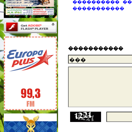
���������� �
�����������
�����������