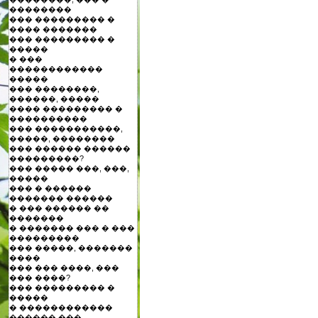
��������
��� ��������� �
���� �������
��� ��������� �
�����
� ���
������������
�����
��� ��������,
������, �����
���� ��������� �
����������
��� �����������,
�����, ��������
��� ������ ������
���������?
��� ����� ���, ���,
�����
��� � ������
������� ������
� ��� ������ ��
�������
� ������� ��� � ���
���������
��� �����, �������
����
��� ��� ����, ���
��� ����?
��� ��������� �
�����
� ������������
������ ���