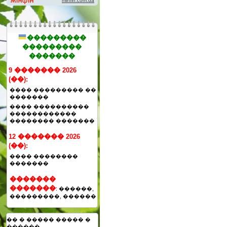
���������
���������
�������
9 ������� 2026
(��):
���� ��������� ��
�������
���� ����������
������������
�������� �������
12 ������� 2026
(��):
���� ��������
�������
�������
�������
: ������,
���������, ������
�� � ����� ����� �
������