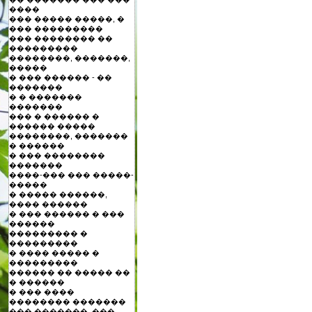
����
��� ����� �����, �
��� ���������
��� �������� ��
���������
��������, �������,
�����
� ��� ������ - ��
�������
� � �������
�������
��� � ������ �
������ �����
��������, �������
� ������
� ��� ��������
�������
����-��� ��� �����-
�����
� ����� ������,
���� ������
� ��� ������ � ���
������
��������� �
���������
� ���� ����� �
���������
������ �� ����� ��
� ������
� ��� ����
�������� �������
��� �������, ���