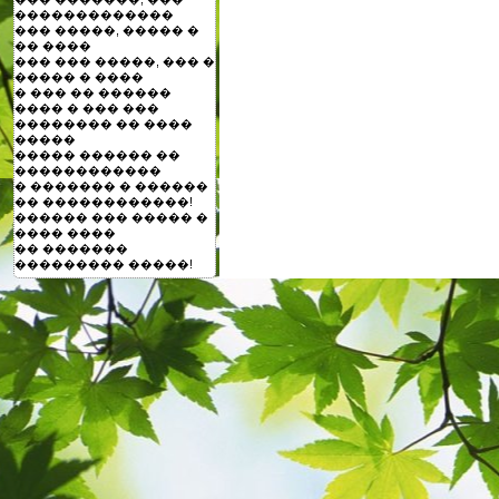
�������������
��� �����, ����� �
�� ����
��� ��� �����, ��� �
����� � ����
� ��� �� ������
���� � ��� ���
�������� �� ����
�����
����� ������ ��
������������
� ������� � ������
�� ������������!
������ ��� ����� �
���� ����
�� �������
��������� �����!