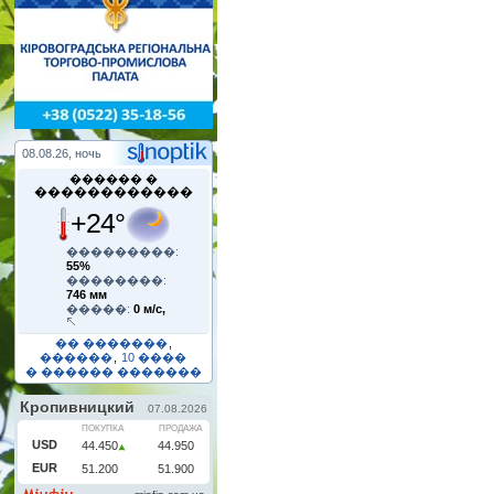
08.08.26, ночь
������ �
������������
+24°
���������:
55%
��������:
746 мм
�����:
0 м/с,
�� �������
,
������
,
10 ����
� ������ �������