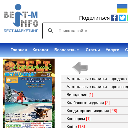
Поделиться
Главная
Каталог
Бесплатные
Статьи
Услуги
С
- Алкогольные напитки - продаж
- Алкогольные напитки - произво
- Виноделие
[1]
- Колбасные изделия
[2]
- Кондитерские изделия
[28]
- Консервы
[1]
- Кофе
[15]