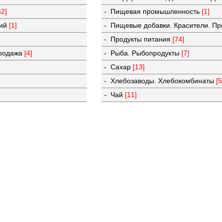
62]
- Пищевая промышленность
[1]
лий
[1]
- Пищевые добавки. Красители. П
- Продукты питания
[74]
продажа
[4]
- Рыба. Рыбопродукты
[7]
- Сахар
[13]
- Хлебозаводы. Хлебокомбинаты
[
- Чай
[11]