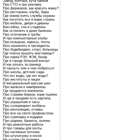
Завод, контора, куча банков
Про СТО и про рекламу
Про фермеров, как красить маму?
Про рестораны, клубы, бары
Где номер взять службы охраны
Как посетить все в мире страны
Про мебель, двери и диваны
Бассейны, спа и стадионы
Как остеклить в доме балконы
Про отопление и трубы
И про компьютерные клубы
Про козырьки, навесы, тенты
Кого назначить в президенты
Про бодибилдинг, спорт, больницы
Где платье вышить мастерицы?
Про парки РЭУ, ЖЭК, базар
Где в городе большой вокзал
И как уехать за границу
И пахнуть чем и чем побриться
Про школы, детские сады
Что нет воды, где нет воды?
Про институты и лицеи
И висцеральный массаж шеи
Про жалюзи и ламбрекены
Где продаются манекены
Про стрижки йорков, корм пурина
И где в продаже есть картина,
Про украшения и часы
Про супермаркет колбасы
Про вентиляцию, отливы
Про все на свете профнастилы
Про сувениры и подарки
Про шарики, банкеты, пьянки
И про ремонтные работы
И про товары для охоты
Про натяжные потолки,
Про штукатурку и носки
На хуторе где родники