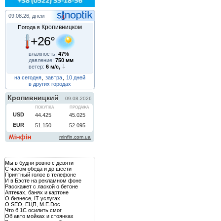
09.08.26, днем
Кропивницком
Погода в
+26°
влажность:
47%
давление:
750 мм
ветер:
6 м/с,
на сегодня
,
завтра
,
10 дней
в других городах
Мы в будни ровно с девяти
С часом обеда и до шести
Приятный голос в телефоне
И в Бэсте на рекламном фоне
Расскажет с лаской о бетоне
Аптеках, банях и картоне
О бизнесе, IT услугах
О SEO, ЕЦП, M.E.Doc
Что б 1С осилить смог
Об авто мойках и стоянках