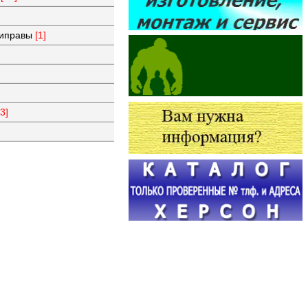
риправы
[1]
53]