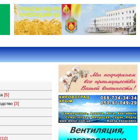
жа
[5]
водство
[3]
ы
[10]