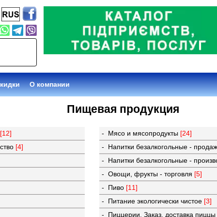
кидки
О компании
Пищевая продукция
а
[12]
- Мясо и мясопродукты
[24]
дство
[4]
- Напитки безалкогольные - прода
- Напитки безалкогольные - произ
- Овощи, фрукты - торговля
[5]
- Пиво
[11]
- Питание экологически чистое
[3]
- Пиццерии. Заказ, доставка пицц