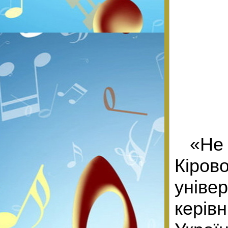
«Не
Кіро
уніве
керів