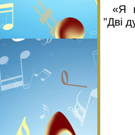
«Я 
"Дві д