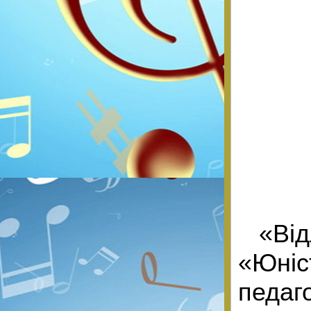
«Ві
«Юні
педаг