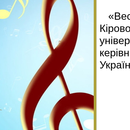
«Ве
Кіро
уніве
керів
Украї