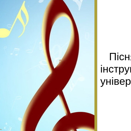
Піс
інстр
універ