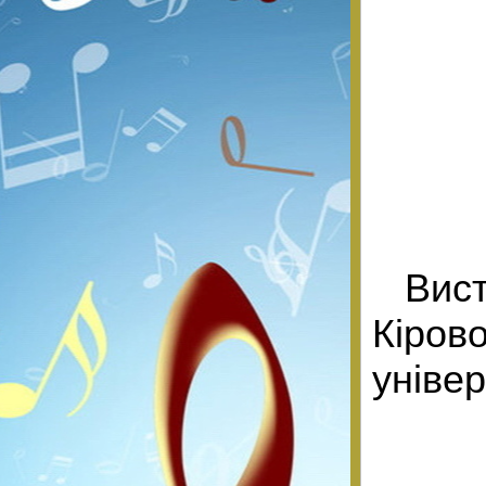
Вис
Кіро
уніве