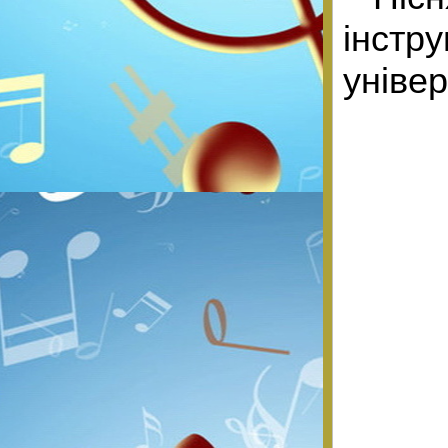
інстр
універ