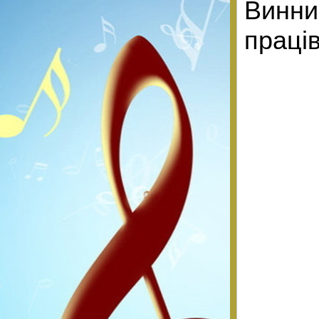
Винн
праці