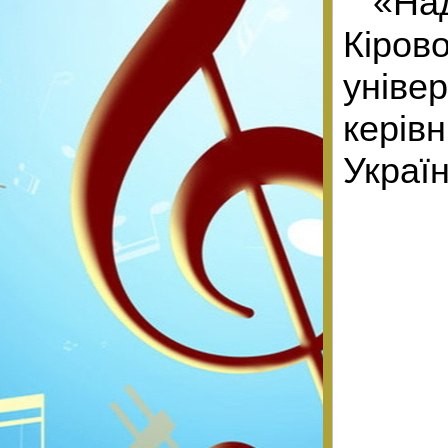
«На
Кіро
уніве
керів
Украї