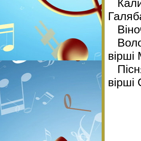
Кал
Галяб
Віно
Вол
вірші
Пісн
вірші