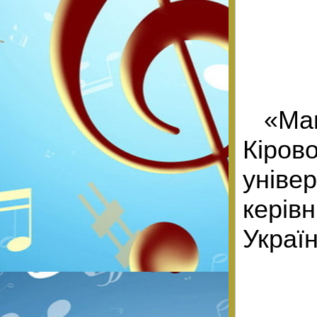
«Ма
Кіро
уніве
керів
Украї