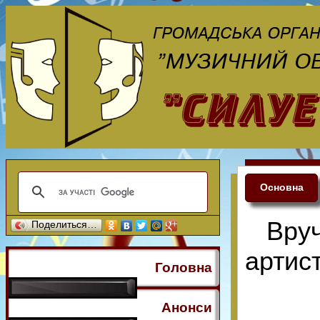
Основна
Вру
Поделиться…
артис
Головна
Анонси